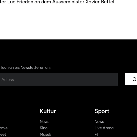
er Luc Frieden an dem Ausseminister Xavier Bettel.
 Iech an eis Newsletteren an :
O
Kultur
Sport
News
News
omie
Kino
Live Arena
eet
Musek
F1