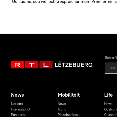
Guillaume, sou wéi och Gespréicher mam Premierminist
Schreift
News
Mobilitéit
Life
National
News
News
International
Trafic
Gastron
Panorama
Pëtrolspräisser
Gesondh