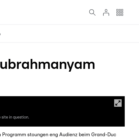
o
r Subrahmanyam
site in question.
Um Programm stoungen eng Audienz beim Grand-Duc