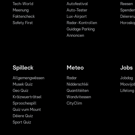
Tech-World
Autofestival
Reesen
Meenung
Auto-Tester
Spende
Faktencheck
Lux-Airport
Déiereru
Safety First
Radar-Kontrollen
Horosko
Guidage Parking
Annoncen
Spilleck
Meteo
Jobs
Allgemengwëssen
Radar
Jobdag
Musek Quiz
Nidderschléi
Moovijo
Geo Quiz
Quantitéiten
Lifelong
Kräizwuerträtsel
Wandvitessen
Sproochespill
CityClim
Quiz vum Mount
Déiere Quiz
Sport Quiz