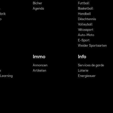
Bicher
Futtball
n
Agenda
Basketball
brik
Handball
p
Dëschtennis
Volleyball
Vëlossport
Auto-Moto
E-Sport
Weider Sportaarten
Immo
Info
Annoncen
Services de garde
b
Artikelen
Loterie
 Learning
Energieauer