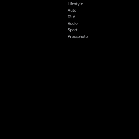
Lifestyle
Auto
Télé
Radio
Sport
Pressphoto