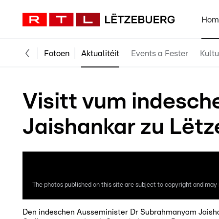
Hom
Fotoen
Aktualitéit
Events a Fester
Kultu
Visitt vum indesc
Jaishankar zu Lëtz
The photos published on this site are subject to copyright and may n
Den indeschen Ausseminister Dr Subrahmanyam Jaisha