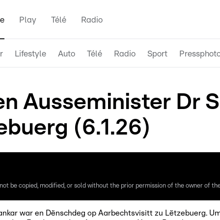
e
Play
Télé
Radio
r
Lifestyle
Auto
Télé
Radio
Sport
Pressphot
hen Ausseminister D
ebuerg (6.1.26)
ot be copied, modified, or sold without the prior permission of the owner of the 
nkar war en Dënschdeg op Aarbechtsvisitt zu Lëtzebuerg. 