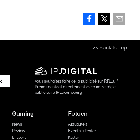
Back to Top
k
Vous souhaitez faire de la publicité sur RTL.lu ?
Prenez contact directement avec notre régie
publicitaire IPLuxembourg
Gaming
Fotoen
News
Aktualitéit
Review
Events a Fester
E-sport
Kultur