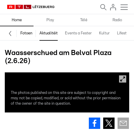
Home
Play
Télé
Radio
Fotoen
Aktualitéit
Events a Fester
Kultur
Lifestyle
Waasserschued am Belval Plaza
(2.6.26)
The photos published on this site are subject to copyright and
may not be copied, modified, or sold without the prior permission
of the owner of the site in question.