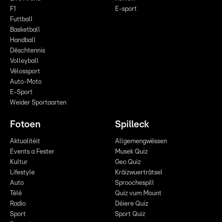
F1
E-sport
Futtball
Basketball
Handball
Dëschtennis
Volleyball
Vëlossport
Auto-Moto
E-Sport
Weider Sportaarten
Fotoen
Spilleck
Aktualitéit
Allgemengwëssen
Events a Fester
Musek Quiz
Kultur
Geo Quiz
Lifestyle
Kräizwuerträtsel
Auto
Sproochespill
Télé
Quiz vum Mount
Radio
Déiere Quiz
Sport
Sport Quiz