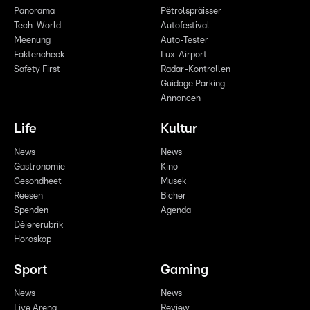
Panorama
Pëtrolspräisser
Tech-World
Autofestival
Meenung
Auto-Tester
Faktencheck
Lux-Airport
Safety First
Radar-Kontrollen
Guidage Parking
Annoncen
Life
Kultur
News
News
Gastronomie
Kino
Gesondheet
Musek
Reesen
Bicher
Spenden
Agenda
Déiererubrik
Horoskop
Sport
Gaming
News
News
Live Arena
Review