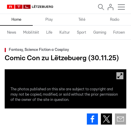
Home
Play
Télé
Radio
News
Mobilitéit
Life
Kultur
Sport
Gaming
Fotoen
Fantasy, Science Fiction a Cosplay
Comic Con zu Lëtzebuerg (30.11.25)
The photos published on this site are subject to copyright and
may not be copied, modified, or sold without the prior permission
of the owner of the site in question.