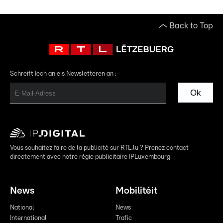
Back to Top
Schreift Iech an eis Newsletteren an :
Ok
Vous souhaitez faire de la publicité sur RTL.lu ? Prenez contact
directement avec notre régie publicitaire IPLuxembourg
News
Mobilitéit
National
News
International
Trafic