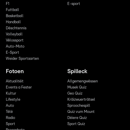
F1
E-sport
Futtball
Basketball
Handball
Dëschtennis
Volleyball
Vëlossport
Auto-Moto
E-Sport
Weider Sportaarten
Fotoen
Spilleck
Aktualitéit
Allgemengwëssen
Events a Fester
Musek Quiz
Kultur
Geo Quiz
Lifestyle
Kräizwuerträtsel
Auto
Sproochespill
Télé
Quiz vum Mount
Radio
Déiere Quiz
Sport
Sport Quiz