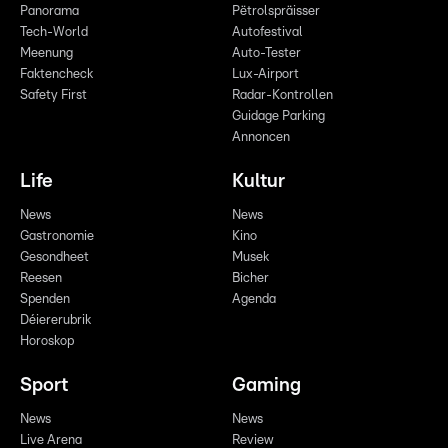
Panorama
Pëtrolspräisser
Tech-World
Autofestival
Meenung
Auto-Tester
Faktencheck
Lux-Airport
Safety First
Radar-Kontrollen
Guidage Parking
Annoncen
Life
Kultur
News
News
Gastronomie
Kino
Gesondheet
Musek
Reesen
Bicher
Spenden
Agenda
Déiererubrik
Horoskop
Sport
Gaming
News
News
Live Arena
Review