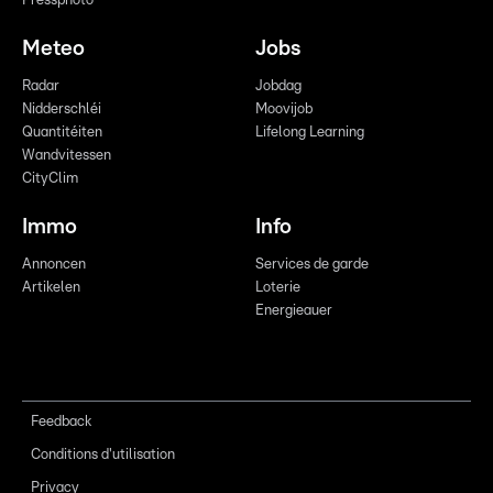
Pressphoto
Meteo
Jobs
Radar
Jobdag
Nidderschléi
Moovijob
Quantitéiten
Lifelong Learning
Wandvitessen
CityClim
Immo
Info
Annoncen
Services de garde
Artikelen
Loterie
Energieauer
Feedback
Conditions d'utilisation
Privacy