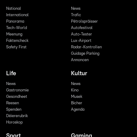
National
News
International
Trafic
Panorama
Pëtrolspräisser
Tech-World
Autofestival
Meenung
Auto-Tester
Faktencheck
Lux-Airport
Safety First
Radar-Kontrollen
Guidage Parking
Annoncen
Life
Kultur
News
News
Gastronomie
Kino
Gesondheet
Musek
Reesen
Bicher
Spenden
Agenda
Déiererubrik
Horoskop
Sport
Gaming