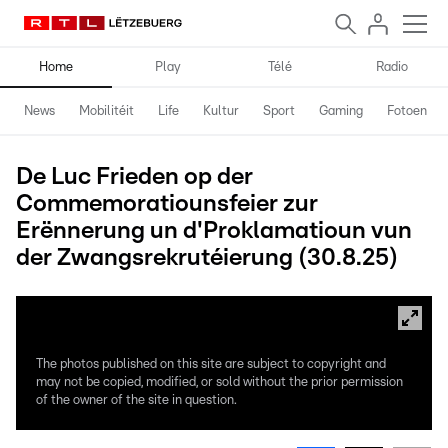
Home
Play
Télé
Radio
News
Mobilitéit
Life
Kultur
Sport
Gaming
Fotoen
De Luc Frieden op der
Commemoratiounsfeier zur
Erënnerung un d'Proklamatioun vun
der Zwangsrekrutéierung (30.8.25)
The photos published on this site are subject to copyright and
may not be copied, modified, or sold without the prior permission
of the owner of the site in question.