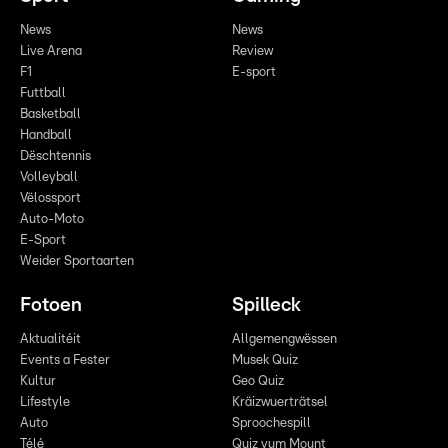
News
News
Live Arena
Review
F1
E-sport
Futtball
Basketball
Handball
Dëschtennis
Volleyball
Vëlossport
Auto-Moto
E-Sport
Weider Sportaarten
Fotoen
Spilleck
Aktualitéit
Allgemengwëssen
Events a Fester
Musek Quiz
Kultur
Geo Quiz
Lifestyle
Kräizwuerträtsel
Auto
Sproochespill
Télé
Quiz vum Mount