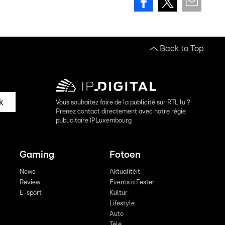
Back to Top
k
Vous souhaitez faire de la publicité sur RTL.lu ?
Prenez contact directement avec notre régie
publicitaire IPLuxembourg
Gaming
Fotoen
News
Aktualitéit
Review
Events a Fester
E-sport
Kultur
Lifestyle
Auto
Télé