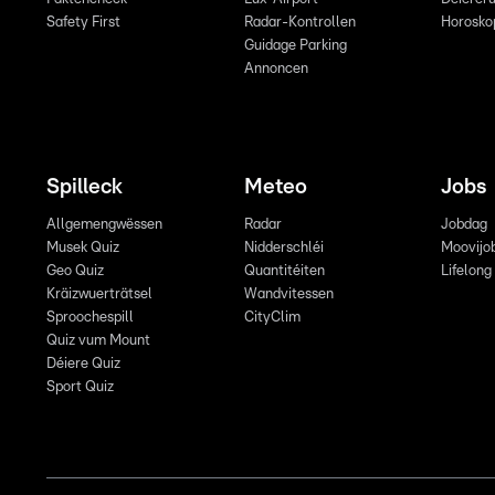
Safety First
Radar-Kontrollen
Horosko
Guidage Parking
Annoncen
Spilleck
Meteo
Jobs
Allgemengwëssen
Radar
Jobdag
Musek Quiz
Nidderschléi
Moovijo
Geo Quiz
Quantitéiten
Lifelong
Kräizwuerträtsel
Wandvitessen
Sproochespill
CityClim
Quiz vum Mount
Déiere Quiz
Sport Quiz