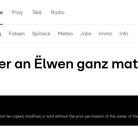
e
Play
Télé
Radio
g
Fotoen
Spilleck
Meteo
Jobs
Immo
Info
r an Ëlwen ganz mat
ot be copied, modified, or sold without the prior permission of the owner of the 