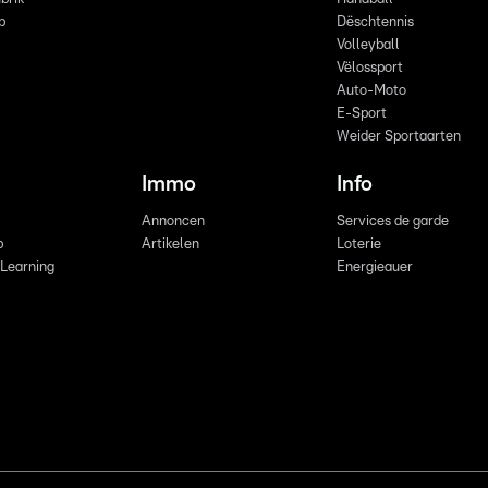
p
Dëschtennis
Volleyball
Vëlossport
Auto-Moto
E-Sport
Weider Sportaarten
Immo
Info
Annoncen
Services de garde
b
Artikelen
Loterie
 Learning
Energieauer