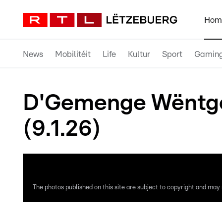
Hom
News
Mobilitéit
Life
Kultur
Sport
Gamin
D'Gemenge Wëntge
(9.1.26)
The photos published on this site are subject to copyright and may n