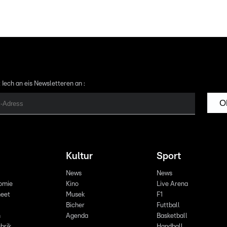
 Iech an eis Newsletteren an :
O
Kultur
Sport
News
News
omie
Kino
Live Arena
eet
Musek
F1
Bicher
Futtball
n
Agenda
Basketball
brik
Handball