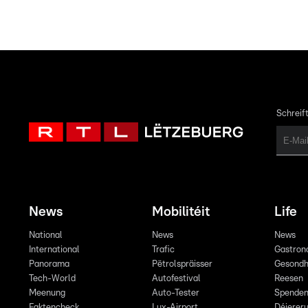
Schreift
News
Mobilitéit
Life
National
News
News
International
Trafic
Gastron
Panorama
Pëtrolspräisser
Gesondh
Tech-World
Autofestival
Reesen
Meenung
Auto-Tester
Spende
Faktencheck
Lux-Airport
Déiereru