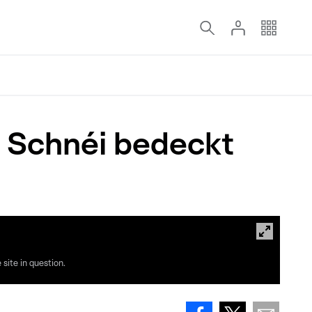
 Schnéi bedeckt
site in question.