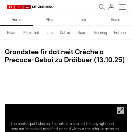
Home
Play
Télé
Radio
News
Mobilitéit
Life
Kultur
Sport
Gaming
Fotoen
Grondstee fir dat neit Crèche a
Precoce-Gebai zu Dräibuer (13.10.25)
De Schoulsyndikat "Billek" zu Dräibuer huet de Méindeg de
Grondstee fir säin neit Gebai geluecht. Mat derbäi waren den
Inneminister Léon Gloden an de Sportminister Georges Mischo.
Och Schoulkanner ware präsent a hu fir dës Geleeënheet eng
flott Opféierung gemaach.
The photos published on this site are subject to copyright and
may not be copied, modified, or sold without the prior permission