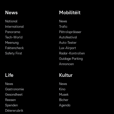
News
Mobilitéit
National
News
International
Trafic
Panorama
Pëtrolspräisser
Tech-World
Autofestival
Meenung
Auto-Tester
Faktencheck
Lux-Airport
Safety First
Radar-Kontrollen
Guidage Parking
Annoncen
Life
Kultur
News
News
Gastronomie
Kino
Gesondheet
Musek
Reesen
Bicher
Spenden
Agenda
Déiererubrik