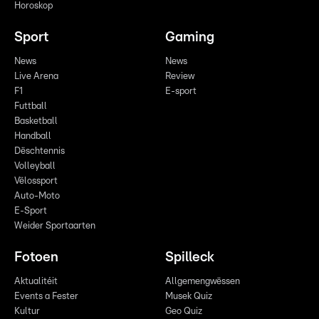
Horoskop
Sport
Gaming
News
News
Live Arena
Review
F1
E-sport
Futtball
Basketball
Handball
Dëschtennis
Volleyball
Vëlossport
Auto-Moto
E-Sport
Weider Sportaarten
Fotoen
Spilleck
Aktualitéit
Allgemengwëssen
Events a Fester
Musek Quiz
Kultur
Geo Quiz