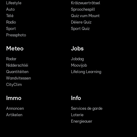
Lifestyle
Kräizwuerträtsel
Auto
Sproochespill
Télé
Quiz vum Mount
Radio
Déiere Quiz
Sport
Sport Quiz
Pressphoto
Meteo
Jobs
Radar
Jobdag
Nidderschléi
Moovijob
Quantitéiten
Lifelong Learning
Wandvitessen
CityClim
Immo
Info
Annoncen
Services de garde
Artikelen
Loterie
Energieauer