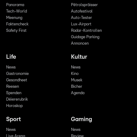
Panorama
Pëtrolspräisser
Tech-World
Autofestival
Meenung
Auto-Tester
Faktencheck
Lux-Airport
Safety First
Radar-Kontrollen
Guidage Parking
Annoncen
Life
Kultur
News
News
Gastronomie
Kino
Gesondheet
Musek
Reesen
Bicher
Spenden
Agenda
Déiererubrik
Horoskop
Sport
Gaming
News
News
Live Arena
Review