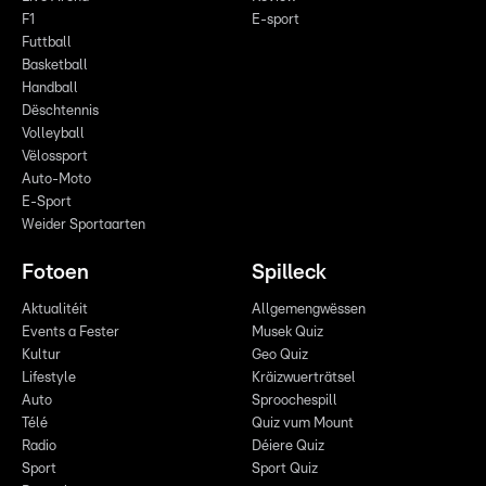
F1
E-sport
Futtball
Basketball
Handball
Dëschtennis
Volleyball
Vëlossport
Auto-Moto
E-Sport
Weider Sportaarten
Fotoen
Spilleck
Aktualitéit
Allgemengwëssen
Events a Fester
Musek Quiz
Kultur
Geo Quiz
Lifestyle
Kräizwuerträtsel
Auto
Sproochespill
Télé
Quiz vum Mount
Radio
Déiere Quiz
Sport
Sport Quiz