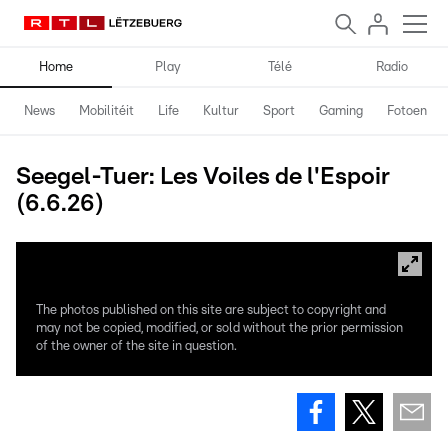
Home
Play
Télé
Radio
News
Mobilitéit
Life
Kultur
Sport
Gaming
Fotoen
Seegel-Tuer: Les Voiles de l'Espoir
(6.6.26)
The photos published on this site are subject to copyright and
may not be copied, modified, or sold without the prior permission
of the owner of the site in question.