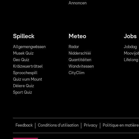
Annoncen
Spilleck
Meteo
Jobs
Allgemengwëssen
Radar
Jobdag
Musek Quiz
Nidderschléi
Moovijo
Geo Quiz
Quantitéiten
Lifelong
Kräizwuerträtsel
Wandvitessen
Sproochespill
CityClim
Quiz vum Mount
Déiere Quiz
Sport Quiz
Feedback
Conditions d'utilisation
Privacy
Politique en matière