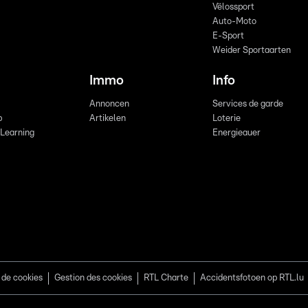
Vëlossport
Auto-Moto
E-Sport
Weider Sportaarten
Immo
Info
Annoncen
Services de garde
b
Artikelen
Loterie
 Learning
Energieauer
 de cookies
Gestion des cookies
RTL Charte
Accidentsfotoen op RTL.lu