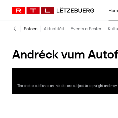
Hom
Fotoen
Aktualitéit
Events a Fester
Kultu
Andréck vum Autofe
The photos published on this site are subject to copyright and may n