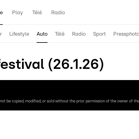
e
Play
Télé
Radio
r
Lifestyle
Auto
Télé
Radio
Sport
Pressphot
stival (26.1.26)
ot be copied, modified, or sold without the prior permission of the owner of the 