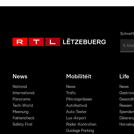
Schreift
News
Mobilitéit
Life
National
News
News
International
Trafic
Gastron
Panorama
Pëtrolspräisser
Gesondh
Tech-World
Autofestival
Reesen
Meenung
Auto-Tester
Spende
Faktencheck
Lux-Airport
Déiereru
Safety First
Radar-Kontrollen
Horosko
Guidage Parking