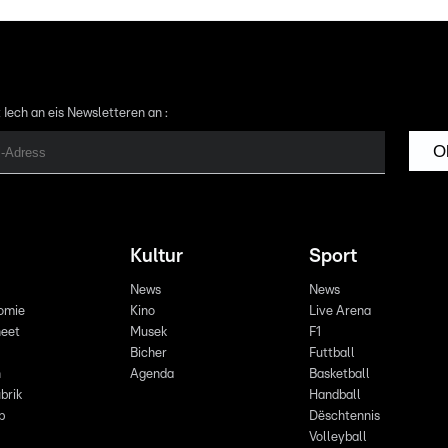
 Iech an eis Newsletteren an :
O
Kultur
Sport
News
News
omie
Kino
Live Arena
eet
Musek
F1
Bicher
Futtball
n
Agenda
Basketball
brik
Handball
p
Dëschtennis
Volleyball