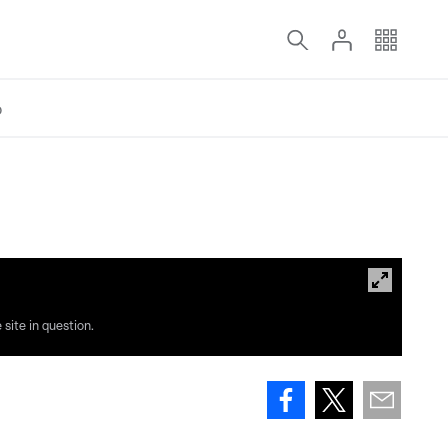
o
site in question.