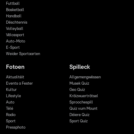
Futtball
Basketball
Handball
Dëschtennis
Volleyball
Vëlossport
Auto-Moto
E-Sport
Weider Sportaarten
Fotoen
Spilleck
Aktualitéit
Allgemengwëssen
Events a Fester
Musek Quiz
Kultur
Geo Quiz
Lifestyle
Kräizwuerträtsel
Auto
Sproochespill
Télé
Quiz vum Mount
Radio
Déiere Quiz
Sport
Sport Quiz
Pressphoto