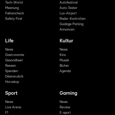
Tech-World
Autofestival
Meenung
Auto-Tester
Faktencheck
Lux-Airport
Safety First
Radar-Kontrollen
Guidage Parking
Annoncen
Life
Kultur
News
News
Gastronomie
Kino
Gesondheet
Musek
Reesen
Bicher
Spenden
Agenda
Déiererubrik
Horoskop
Sport
Gaming
News
News
Live Arena
Review
F1
E-sport