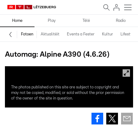
Home
Play
Télé
Radio
Fotoen
Aktualitéit
Events a Fester
Kultur
Lifestyle
Automag: Alpine A390 (4.6.26)
The photos published on this site are subject to copyright and
may not be copied, modified, or sold without the prior permission
of the owner of the site in question.