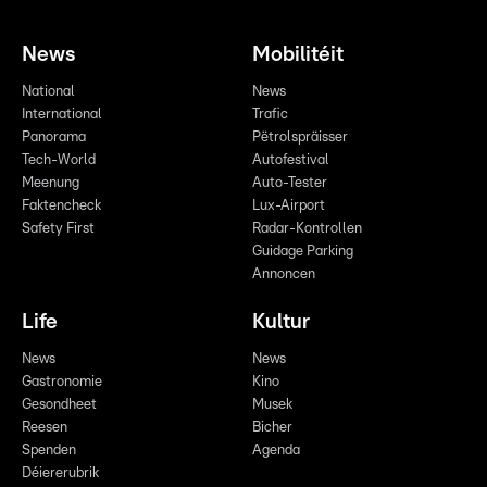
News
Mobilitéit
National
News
International
Trafic
Panorama
Pëtrolspräisser
Tech-World
Autofestival
Meenung
Auto-Tester
Faktencheck
Lux-Airport
Safety First
Radar-Kontrollen
Guidage Parking
Annoncen
Life
Kultur
News
News
Gastronomie
Kino
Gesondheet
Musek
Reesen
Bicher
Spenden
Agenda
Déiererubrik