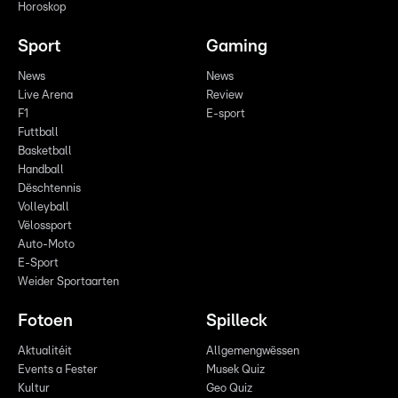
Horoskop
Sport
Gaming
News
News
Live Arena
Review
F1
E-sport
Futtball
Basketball
Handball
Dëschtennis
Volleyball
Vëlossport
Auto-Moto
E-Sport
Weider Sportaarten
Fotoen
Spilleck
Aktualitéit
Allgemengwëssen
Events a Fester
Musek Quiz
Kultur
Geo Quiz