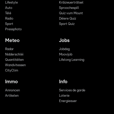
Lifestyle
Kräizwuerträtsel
Auto
Sproochespill
Télé
Quiz vum Mount
Radio
Déiere Quiz
Sport
Sport Quiz
Pressphoto
Meteo
Jobs
Radar
Jobdag
Nidderschléi
Moovijob
Quantitéiten
Lifelong Learning
Wandvitessen
CityClim
Immo
Info
Annoncen
Services de garde
Artikelen
Loterie
Energieauer