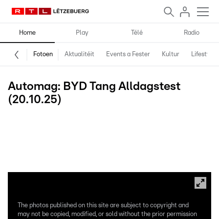
Home
Play
Télé
Radio
Fotoen
Aktualitéit
Events a Fester
Kultur
Lifestyle
Automag: BYD Tang Alldagstest
(20.10.25)
Et sinn eréischt e puer Joer hir, dat BYD séng Zelter zu
Lëtzebuerg opgeschloen huet. Antëscht ass d’Gamm nawell zolitt
gewuess a bitt fir all Goût a Besoin, esou hofft BYD, de richtege
Modell. De Paul Origer hat dat aktuellt Flaggschëff, den Elektro-
SUV Tang, am Laangzäittest.
The photos published on this site are subject to copyright and
may not be copied, modified, or sold without the prior permission