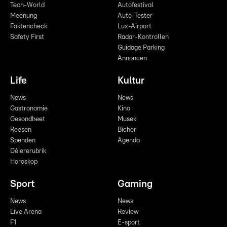
Tech-World
Autofestival
Meenung
Auto-Tester
Faktencheck
Lux-Airport
Safety First
Radar-Kontrollen
Guidage Parking
Annoncen
Life
Kultur
News
News
Gastronomie
Kino
Gesondheet
Musek
Reesen
Bicher
Spenden
Agenda
Déiererubrik
Horoskop
Sport
Gaming
News
News
Live Arena
Review
F1
E-sport