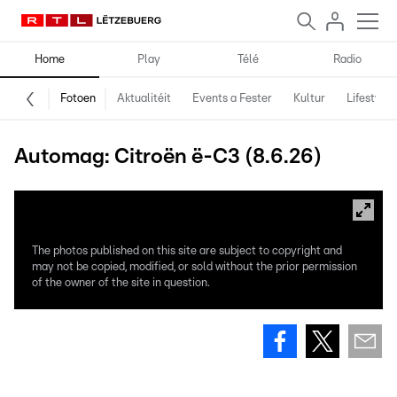
Home
Play
Télé
Radio
Fotoen
Aktualitéit
Events a Fester
Kultur
Lifestyle
Automag: Citroën ë-C3 (8.6.26)
The photos published on this site are subject to copyright and
may not be copied, modified, or sold without the prior permission
of the owner of the site in question.