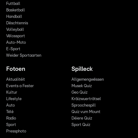
Futtball
Basketball
Handball
Dëschtennis
Volleyball
Vëlossport
Auto-Moto
E-Sport
Weider Sportaarten
Fotoen
Spilleck
Aktualitéit
Allgemengwëssen
Events a Fester
Musek Quiz
Kultur
Geo Quiz
Lifestyle
Kräizwuerträtsel
Auto
Sproochespill
Télé
Quiz vum Mount
Radio
Déiere Quiz
Sport
Sport Quiz
Pressphoto