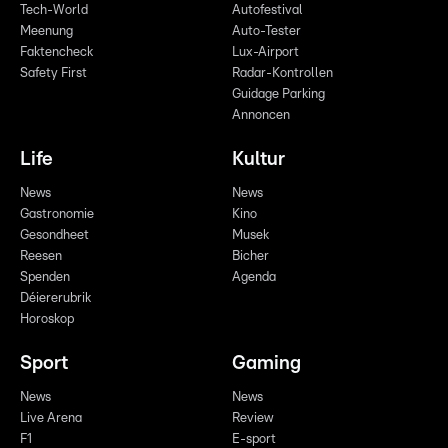
Tech-World
Autofestival
Meenung
Auto-Tester
Faktencheck
Lux-Airport
Safety First
Radar-Kontrollen
Guidage Parking
Annoncen
Life
Kultur
News
News
Gastronomie
Kino
Gesondheet
Musek
Reesen
Bicher
Spenden
Agenda
Déiererubrik
Horoskop
Sport
Gaming
News
News
Live Arena
Review
F1
E-sport