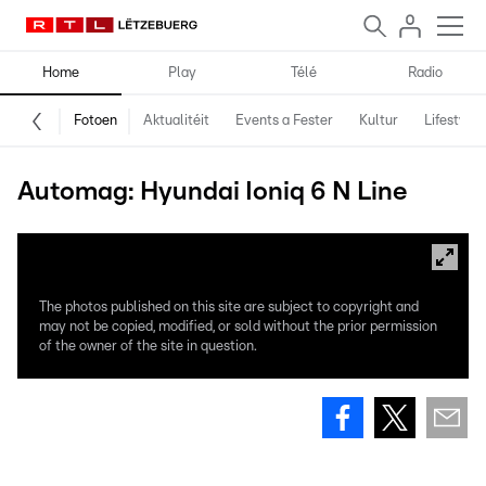
Home
Play
Télé
Radio
Fotoen
Aktualitéit
Events a Fester
Kultur
Lifestyle
Automag: Hyundai Ioniq 6 N Line
The photos published on this site are subject to copyright and
may not be copied, modified, or sold without the prior permission
of the owner of the site in question.