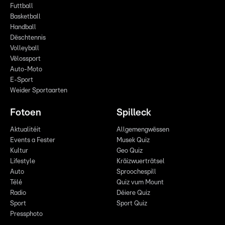
Futtball
Basketball
Handball
Dëschtennis
Volleyball
Vëlossport
Auto-Moto
E-Sport
Weider Sportaarten
Fotoen
Spilleck
Aktualitéit
Allgemengwëssen
Events a Fester
Musek Quiz
Kultur
Geo Quiz
Lifestyle
Kräizwuerträtsel
Auto
Sproochespill
Télé
Quiz vum Mount
Radio
Déiere Quiz
Sport
Sport Quiz
Pressphoto