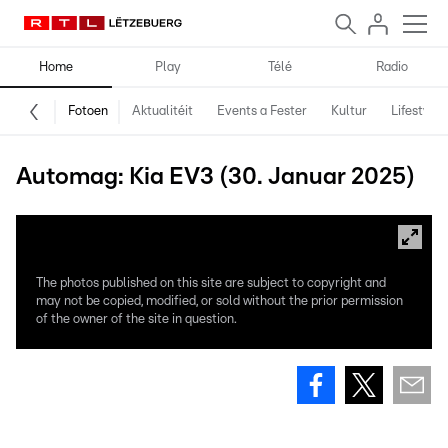
Home
Play
Télé
Radio
Fotoen
Aktualitéit
Events a Fester
Kultur
Lifestyle
Automag: Kia EV3 (30. Januar 2025)
The photos published on this site are subject to copyright and
may not be copied, modified, or sold without the prior permission
of the owner of the site in question.