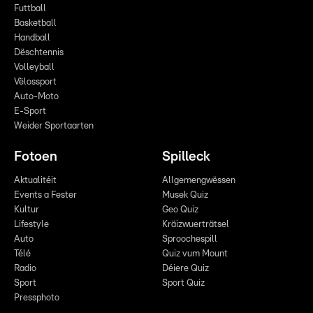
Futtball
Basketball
Handball
Dëschtennis
Volleyball
Vëlossport
Auto-Moto
E-Sport
Weider Sportaarten
Fotoen
Spilleck
Aktualitéit
Allgemengwëssen
Events a Fester
Musek Quiz
Kultur
Geo Quiz
Lifestyle
Kräizwuerträtsel
Auto
Sproochespill
Télé
Quiz vum Mount
Radio
Déiere Quiz
Sport
Sport Quiz
Pressphoto