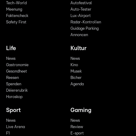
Tech-World
Autofestival
Meenung
Auto-Tester
Faktencheck
Lux-Airport
Safety First
Radar-Kontrollen
Guidage Parking
Annoncen
Life
Kultur
News
News
Gastronomie
Kino
Gesondheet
Musek
Reesen
Bicher
Spenden
Agenda
Déiererubrik
Horoskop
Sport
Gaming
News
News
Live Arena
Review
F1
E-sport