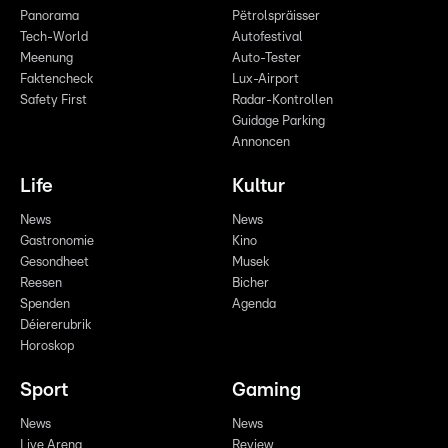
Panorama
Pëtrolspräisser
Tech-World
Autofestival
Meenung
Auto-Tester
Faktencheck
Lux-Airport
Safety First
Radar-Kontrollen
Guidage Parking
Annoncen
Life
Kultur
News
News
Gastronomie
Kino
Gesondheet
Musek
Reesen
Bicher
Spenden
Agenda
Déiererubrik
Horoskop
Sport
Gaming
News
News
Live Arena
Review