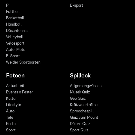
F1
E-sport
Futtball
Basketball
Handball
Dëschtennis
Volleyball
Vëlossport
Auto-Moto
E-Sport
Weider Sportaarten
Fotoen
Spilleck
Aktualitéit
Allgemengwëssen
Events a Fester
Musek Quiz
Kultur
Geo Quiz
Lifestyle
Kräizwuerträtsel
Auto
Sproochespill
Télé
Quiz vum Mount
Radio
Déiere Quiz
Sport
Sport Quiz