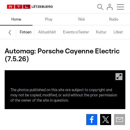
Home
Play
Télé
Radio
Fotoen
Aktualitéit
Events a Fester
Kultur
Lifestyle
Automag: Porsche Cayenne Electric
(7.5.26)
The photos published on this site are subject to copyright and
may not be copied, modified, or sold without the prior permission
of the owner of the site in question.