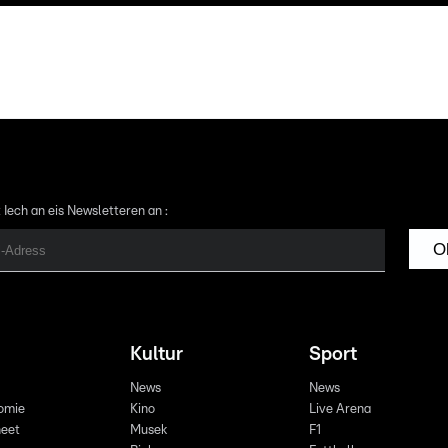
 Iech an eis Newsletteren an :
O
Kultur
Sport
News
News
omie
Kino
Live Arena
eet
Musek
F1