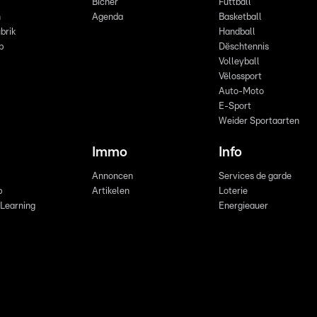
Bicher
Futtball
n
Agenda
Basketball
brik
Handball
p
Dëschtennis
Volleyball
Vëlossport
Auto-Moto
E-Sport
Weider Sportaarten
Immo
Info
Annoncen
Services de garde
b
Artikelen
Loterie
 Learning
Energieauer