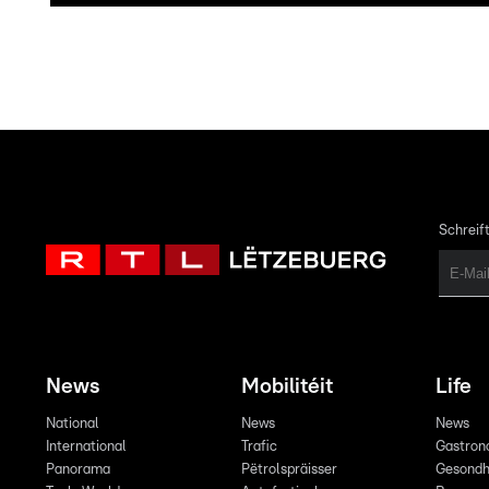
Schreift
News
Mobilitéit
Life
National
News
News
International
Trafic
Gastron
Panorama
Pëtrolspräisser
Gesondh