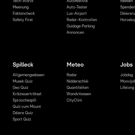
Tech-World
Autofestival
Reesen
Meenung
Auto-Tester
Spende
Faktencheck
Lux-Airport
Déiereru
Safety First
Radar-Kontrollen
Horosko
Guidage Parking
Annoncen
Spilleck
Meteo
Jobs
Allgemengwëssen
Radar
Jobdag
Musek Quiz
Nidderschléi
Moovijo
Geo Quiz
Quantitéiten
Lifelong
Kräizwuerträtsel
Wandvitessen
Sproochespill
CityClim
Quiz vum Mount
Déiere Quiz
Sport Quiz