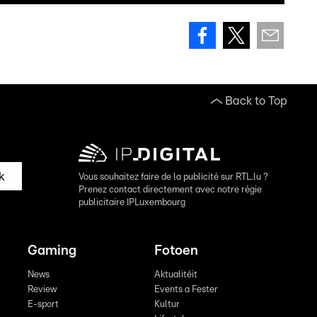
Back to Top
k
Vous souhaitez faire de la publicité sur RTL.lu ?
Prenez contact directement avec notre régie
publicitaire IPLuxembourg
Gaming
Fotoen
News
Aktualitéit
Review
Events a Fester
E-sport
Kultur