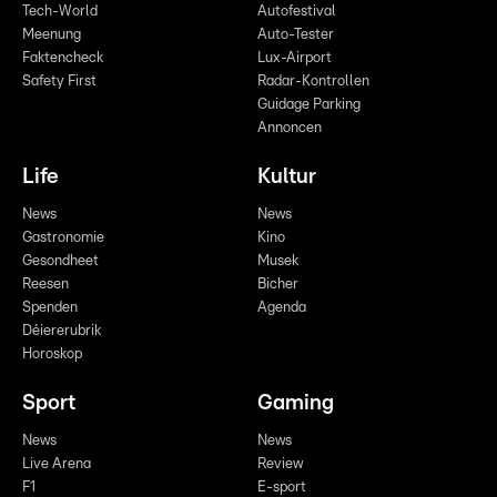
Tech-World
Autofestival
Meenung
Auto-Tester
Faktencheck
Lux-Airport
Safety First
Radar-Kontrollen
Guidage Parking
Annoncen
Life
Kultur
News
News
Gastronomie
Kino
Gesondheet
Musek
Reesen
Bicher
Spenden
Agenda
Déiererubrik
Horoskop
Sport
Gaming
News
News
Live Arena
Review
F1
E-sport