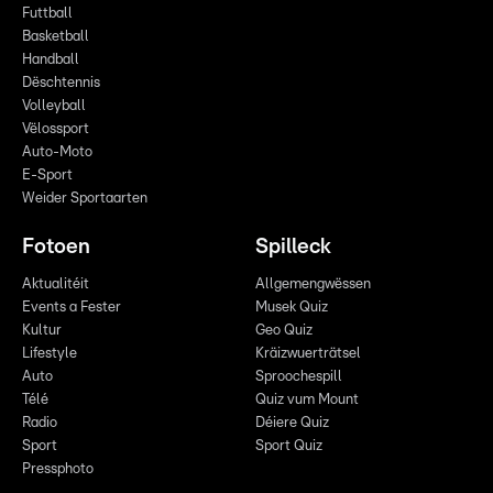
Futtball
Basketball
Handball
Dëschtennis
Volleyball
Vëlossport
Auto-Moto
E-Sport
Weider Sportaarten
Fotoen
Spilleck
Aktualitéit
Allgemengwëssen
Events a Fester
Musek Quiz
Kultur
Geo Quiz
Lifestyle
Kräizwuerträtsel
Auto
Sproochespill
Télé
Quiz vum Mount
Radio
Déiere Quiz
Sport
Sport Quiz
Pressphoto