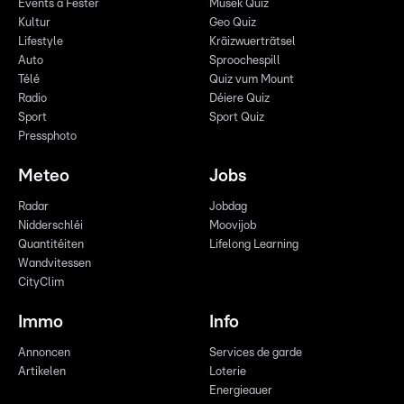
Events a Fester
Musek Quiz
Kultur
Geo Quiz
Lifestyle
Kräizwuerträtsel
Auto
Sproochespill
Télé
Quiz vum Mount
Radio
Déiere Quiz
Sport
Sport Quiz
Pressphoto
Meteo
Jobs
Radar
Jobdag
Nidderschléi
Moovijob
Quantitéiten
Lifelong Learning
Wandvitessen
CityClim
Immo
Info
Annoncen
Services de garde
Artikelen
Loterie
Energieauer