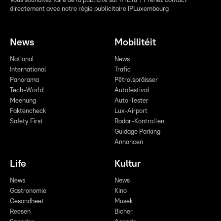
Vous souhaitez faire de la publicité sur RTL.lu ? Prenez contact
directement avec notre régie publicitaire IPLuxembourg
News
Mobilitéit
National
News
International
Trafic
Panorama
Pëtrolspräisser
Tech-World
Autofestival
Meenung
Auto-Tester
Faktencheck
Lux-Airport
Safety First
Radar-Kontrollen
Guidage Parking
Annoncen
Life
Kultur
News
News
Gastronomie
Kino
Gesondheet
Musek
Reesen
Bicher