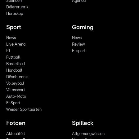
Spenden
Agenda
Déiererubrik
Horoskop
Sport
Gaming
News
News
Live Arena
Review
F1
E-sport
Futtball
Basketball
Handball
Dëschtennis
Volleyball
Vëlossport
Auto-Moto
E-Sport
Weider Sportaarten
Fotoen
Spilleck
Aktualitéit
Allgemengwëssen