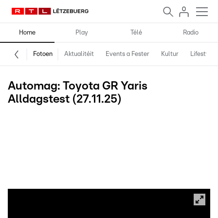
Home
Play
Télé
Radio
Fotoen
Aktualitéit
Events a Fester
Kultur
Lifestyle
Automag: Toyota GR Yaris
Alldagstest (27.11.25)
Wéi ass dat, ee Rallye-Auto am Alldag ze fueren? Déi Fro huet
sech de Paul Origer gestallt wéi, no der Presentatioun zu Lyon am
leschte Joer, den Toyota GR Yaris elo fir een Alldagstest um
Menü stoung. Schliisslech ass dee klenge Japaner mat
Renntechnik a Leeschtung vollgestoppt an antëscht schonn ee
Sammlerobjet. Wéi dem Paul séng Impressioune waren, dat seet
en eis elo.