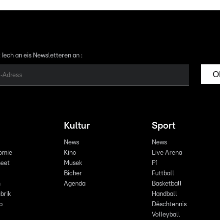
 Iech an eis Newsletteren an :
O
Kultur
Sport
News
News
omie
Kino
Live Arena
eet
Musek
F1
Bicher
Futtball
n
Agenda
Basketball
brik
Handball
p
Dëschtennis
Volleyball