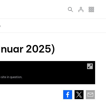
o
anuar 2025)
site in question.