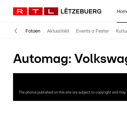
Hom
Fotoen
Aktualitéit
Events a Fester
Kultu
Automag: Volkswage
The photos published on this site are subject to copyright and may n