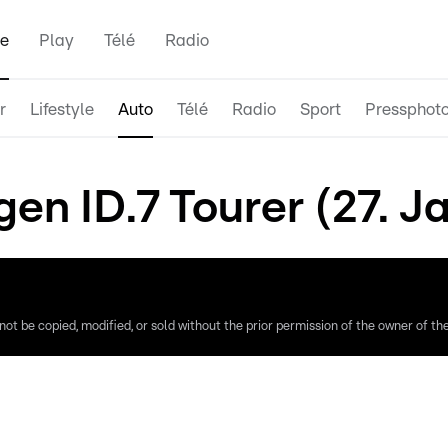
e
Play
Télé
Radio
r
Lifestyle
Auto
Télé
Radio
Sport
Pressphot
n ID.7 Tourer (27. J
ot be copied, modified, or sold without the prior permission of the owner of the 