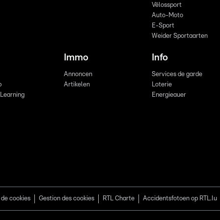
Vëlossport
Auto-Moto
E-Sport
Weider Sportaarten
Immo
Info
Annoncen
Services de garde
b
Artikelen
Loterie
 Learning
Energieauer
 de cookies
Gestion des cookies
RTL Charte
Accidentsfotoen op RTL.lu