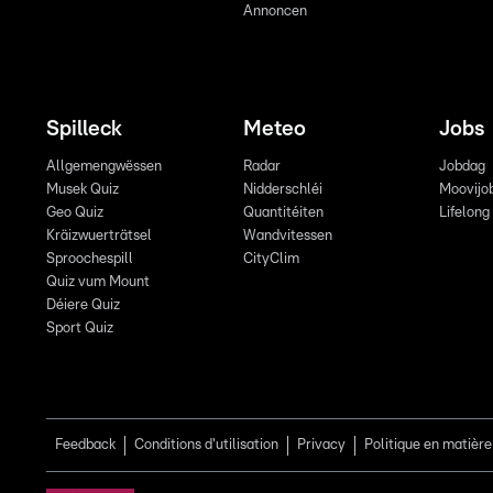
Annoncen
Spilleck
Meteo
Jobs
Allgemengwëssen
Radar
Jobdag
Musek Quiz
Nidderschléi
Moovijo
Geo Quiz
Quantitéiten
Lifelong
Kräizwuerträtsel
Wandvitessen
Sproochespill
CityClim
Quiz vum Mount
Déiere Quiz
Sport Quiz
Feedback
Conditions d'utilisation
Privacy
Politique en matière