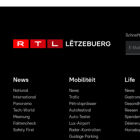
Schreift
News
Mobilitéit
Life
National
News
News
International
Trafic
Gastron
Panorama
Pëtrolspräisser
Gesondh
Tech-World
Autofestival
Reesen
Meenung
Auto-Tester
Spende
Faktencheck
Lux-Airport
Déiereru
Safety First
Radar-Kontrollen
Horosko
Guidage Parking