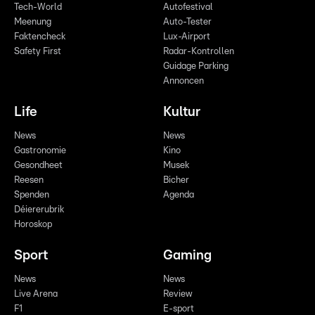
Tech-World
Autofestival
Meenung
Auto-Tester
Faktencheck
Lux-Airport
Safety First
Radar-Kontrollen
Guidage Parking
Annoncen
Life
Kultur
News
News
Gastronomie
Kino
Gesondheet
Musek
Reesen
Bicher
Spenden
Agenda
Déiererubrik
Horoskop
Sport
Gaming
News
News
Live Arena
Review
F1
E-sport