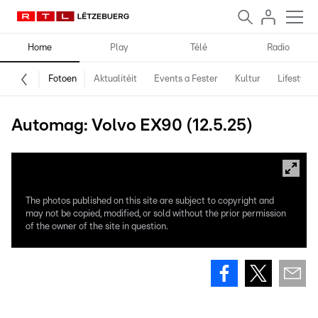
Home
Play
Télé
Radio
Fotoen
Aktualitéit
Events a Fester
Kultur
Lifestyle
Automag: Volvo EX90 (12.5.25)
The photos published on this site are subject to copyright and
may not be copied, modified, or sold without the prior permission
of the owner of the site in question.