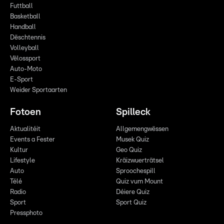
Futtball
Basketball
Handball
Dëschtennis
Volleyball
Vëlossport
Auto-Moto
E-Sport
Weider Sportaarten
Fotoen
Spilleck
Aktualitéit
Allgemengwëssen
Events a Fester
Musek Quiz
Kultur
Geo Quiz
Lifestyle
Kräizwuerträtsel
Auto
Sproochespill
Télé
Quiz vum Mount
Radio
Déiere Quiz
Sport
Sport Quiz
Pressphoto