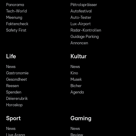
Panorama
Pëtrolspräisser
Tech-World
Autofestival
Meenung
Auto-Tester
Faktencheck
Lux-Airport
Safety First
Radar-Kontrollen
Guidage Parking
Annoncen
Life
Kultur
News
News
Gastronomie
Kino
Gesondheet
Musek
Reesen
Bicher
Spenden
Agenda
Déiererubrik
Horoskop
Sport
Gaming
News
News
Live Arena
Review