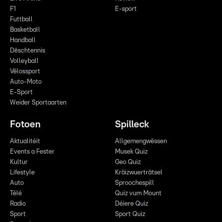
F1
E-sport
Futtball
Basketball
Handball
Dëschtennis
Volleyball
Vëlossport
Auto-Moto
E-Sport
Weider Sportaarten
Fotoen
Spilleck
Aktualitéit
Allgemengwëssen
Events a Fester
Musek Quiz
Kultur
Geo Quiz
Lifestyle
Kräizwuerträtsel
Auto
Sproochespill
Télé
Quiz vum Mount
Radio
Déiere Quiz
Sport
Sport Quiz