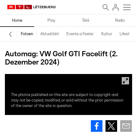
Home
Play
Télé
Radio
Fotoen
Aktualitéit
Events a Fester
Kultur
Lifestyle
Automag: VW Golf GTI Facelift (2.
Dezember 2024)
The photos published on this site are subject to copyright and
may not be copied, modified, or sold without the prior permission
of the owner of the site in question.