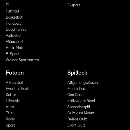
F1
E-sport
Futtball
Basketball
Handball
Dëschtennis
Volleyball
Vëlossport
Auto-Moto
E-Sport
Weider Sportaarten
Fotoen
Spilleck
Aktualitéit
Allgemengwëssen
Events a Fester
Musek Quiz
Kultur
Geo Quiz
Lifestyle
Kräizwuerträtsel
Auto
Sproochespill
Télé
Quiz vum Mount
Radio
Déiere Quiz
Sport
Sport Quiz