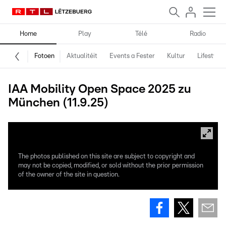
Home
Play
Télé
Radio
Fotoen
Aktualitéit
Events a Fester
Kultur
Lifestyle
IAA Mobility Open Space 2025 zu
München (11.9.25)
The photos published on this site are subject to copyright and
may not be copied, modified, or sold without the prior permission
of the owner of the site in question.