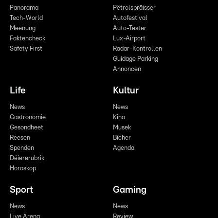
Panorama
Pëtrolspräisser
Tech-World
Autofestival
Meenung
Auto-Tester
Faktencheck
Lux-Airport
Safety First
Radar-Kontrollen
Guidage Parking
Annoncen
Life
Kultur
News
News
Gastronomie
Kino
Gesondheet
Musek
Reesen
Bicher
Spenden
Agenda
Déiererubrik
Horoskop
Sport
Gaming
News
News
Live Arena
Review