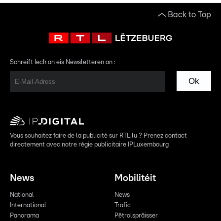
Back to Top
Schreift Iech an eis Newsletteren an :
Ok
Vous souhaitez faire de la publicité sur RTL.lu ? Prenez contact
directement avec notre régie publicitaire IPLuxembourg
News
Mobilitéit
National
News
International
Trafic
Panorama
Pëtrolspräisser