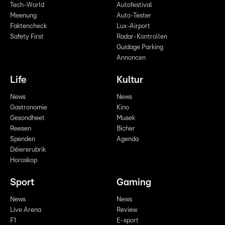
Tech-World
Autofestival
Meenung
Auto-Tester
Faktencheck
Lux-Airport
Safety First
Radar-Kontrollen
Guidage Parking
Annoncen
Life
Kultur
News
News
Gastronomie
Kino
Gesondheet
Musek
Reesen
Bicher
Spenden
Agenda
Déiererubrik
Horoskop
Sport
Gaming
News
News
Live Arena
Review
F1
E-sport