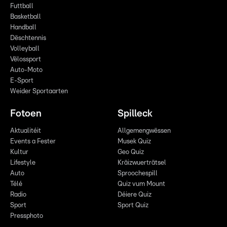
Futtball
Basketball
Handball
Dëschtennis
Volleyball
Vëlossport
Auto-Moto
E-Sport
Weider Sportaarten
Fotoen
Spilleck
Aktualitéit
Allgemengwëssen
Events a Fester
Musek Quiz
Kultur
Geo Quiz
Lifestyle
Kräizwuerträtsel
Auto
Sproochespill
Télé
Quiz vum Mount
Radio
Déiere Quiz
Sport
Sport Quiz
Pressphoto