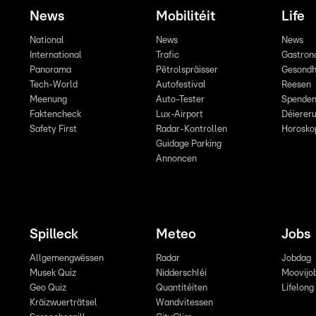
News
Mobilitéit
Life
National
News
News
International
Trafic
Gastron
Panorama
Pëtrolspräisser
Gesondh
Tech-World
Autofestival
Reesen
Meenung
Auto-Tester
Spende
Faktencheck
Lux-Airport
Déiereru
Safety First
Radar-Kontrollen
Horosko
Guidage Parking
Annoncen
Spilleck
Meteo
Jobs
Allgemengwëssen
Radar
Jobdag
Musek Quiz
Nidderschléi
Moovijo
Geo Quiz
Quantitéiten
Lifelong
Kräizwuerträtsel
Wandvitessen