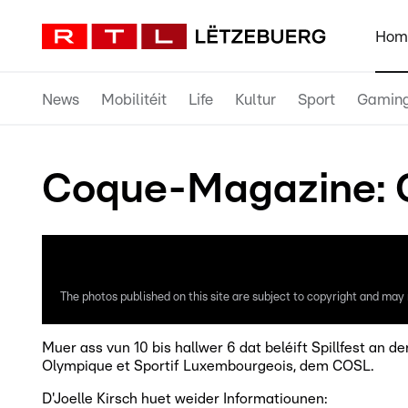
Hom
News
Mobilitéit
Life
Kultur
Sport
Gamin
Coque-Magazine: C
The photos published on this site are subject to copyright and may n
Muer ass vun 10 bis hallwer 6 dat beléift Spillfest a
Olympique et Sportif Luxembourgeois, dem COSL.
D'Joelle Kirsch huet weider Informatiounen: