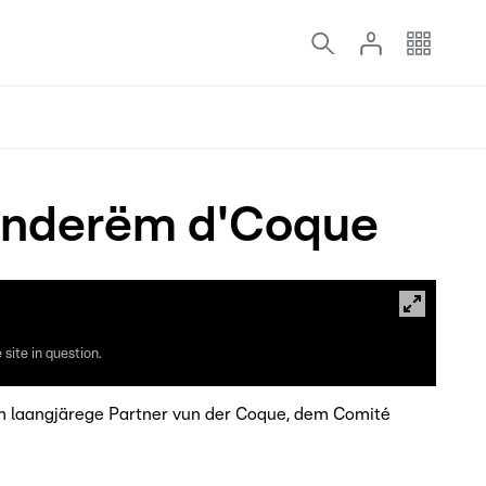
ronderëm d'Coque
site in question.
vum laangjärege Partner vun der Coque, dem Comité