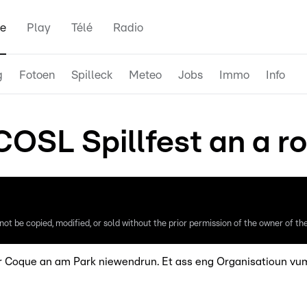
e
Play
Télé
Radio
g
Fotoen
Spilleck
Meteo
Jobs
Immo
Info
OSL Spillfest an a 
ot be copied, modified, or sold without the prior permission of the owner of the 
n der Coque an am Park niewendrun. Et ass eng Organisatioun 