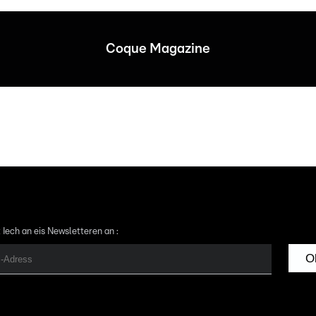
Coque Magazine
 Iech an eis Newsletteren an :
O