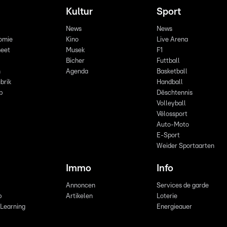
Kultur
Sport
News
News
omie
Kino
Live Arena
eet
Musek
F1
Bicher
Futtball
n
Agenda
Basketball
brik
Handball
p
Dëschtennis
Volleyball
Vëlossport
Auto-Moto
E-Sport
Weider Sportaarten
Immo
Info
Annoncen
Services de garde
b
Artikelen
Loterie
 Learning
Energieauer