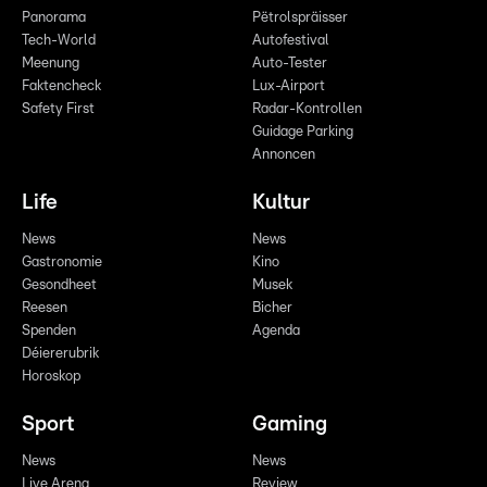
Panorama
Pëtrolspräisser
Tech-World
Autofestival
Meenung
Auto-Tester
Faktencheck
Lux-Airport
Safety First
Radar-Kontrollen
Guidage Parking
Annoncen
Life
Kultur
News
News
Gastronomie
Kino
Gesondheet
Musek
Reesen
Bicher
Spenden
Agenda
Déiererubrik
Horoskop
Sport
Gaming
News
News
Live Arena
Review