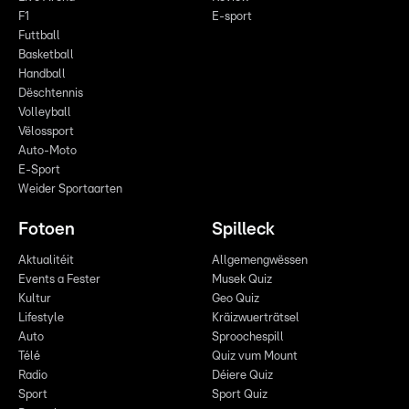
F1
E-sport
Futtball
Basketball
Handball
Dëschtennis
Volleyball
Vëlossport
Auto-Moto
E-Sport
Weider Sportaarten
Fotoen
Spilleck
Aktualitéit
Allgemengwëssen
Events a Fester
Musek Quiz
Kultur
Geo Quiz
Lifestyle
Kräizwuerträtsel
Auto
Sproochespill
Télé
Quiz vum Mount
Radio
Déiere Quiz
Sport
Sport Quiz