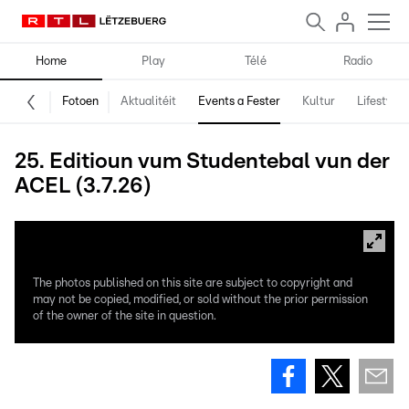
Home
Play
Télé
Radio
Fotoen
Aktualitéit
Events a Fester
Kultur
Lifestyle
25. Editioun vum Studentebal vun der
ACEL (3.7.26)
The photos published on this site are subject to copyright and
may not be copied, modified, or sold without the prior permission
of the owner of the site in question.