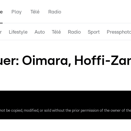
e
Play
Télé
Radio
r
Lifestyle
Auto
Télé
Radio
Sport
Pressphot
uer: Oimara, Hoffi-Z
ot be copied, modified, or sold without the prior permission of the owner of the 