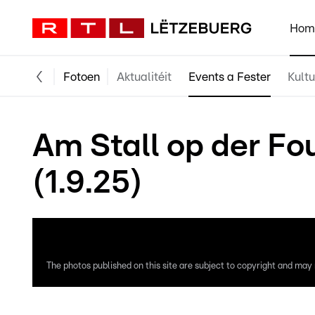
Hom
Fotoen
Aktualitéit
Events a Fester
Kultu
Am Stall op der Fo
(1.9.25)
The photos published on this site are subject to copyright and may n