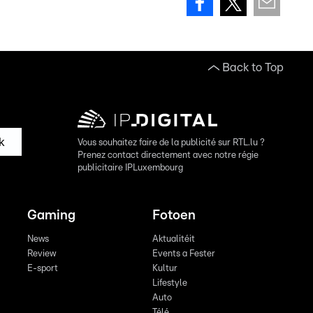
Back to Top
k
Vous souhaitez faire de la publicité sur RTL.lu ?
Prenez contact directement avec notre régie
publicitaire IPLuxembourg
Gaming
Fotoen
News
Aktualitéit
Review
Events a Fester
E-sport
Kultur
Lifestyle
Auto
Télé