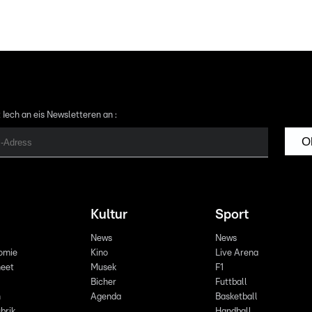
 Iech an eis Newsletteren an :
O
Kultur
Sport
News
News
omie
Kino
Live Arena
eet
Musek
F1
Bicher
Futtball
n
Agenda
Basketball
brik
Handball