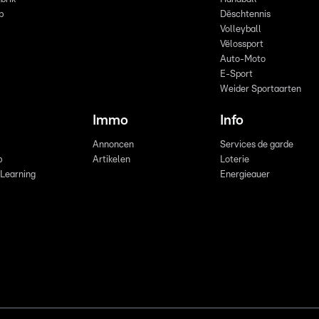
p
Dëschtennis
Volleyball
Vëlossport
Auto-Moto
E-Sport
Weider Sportaarten
Immo
Info
Annoncen
Services de garde
b
Artikelen
Loterie
 Learning
Energieauer