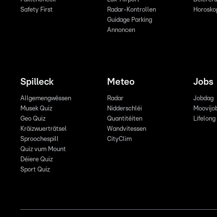
Safety First
Radar-Kontrollen
Horosko
Guidage Parking
Annoncen
Spilleck
Meteo
Jobs
Allgemengwëssen
Radar
Jobdag
Musek Quiz
Nidderschléi
Moovijo
Geo Quiz
Quantitéiten
Lifelong
Kräizwuerträtsel
Wandvitessen
Sproochespill
CityClim
Quiz vum Mount
Déiere Quiz
Sport Quiz