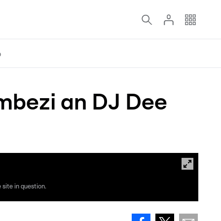
o
ambezi an DJ Dee
site in question.