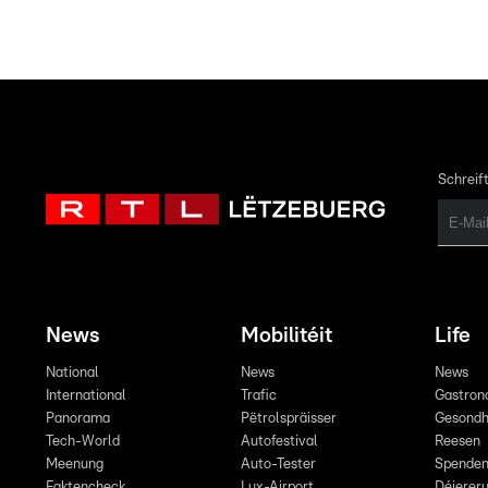
Schreift
News
Mobilitéit
Life
National
News
News
International
Trafic
Gastron
Panorama
Pëtrolspräisser
Gesondh
Tech-World
Autofestival
Reesen
Meenung
Auto-Tester
Spende
Faktencheck
Lux-Airport
Déiereru