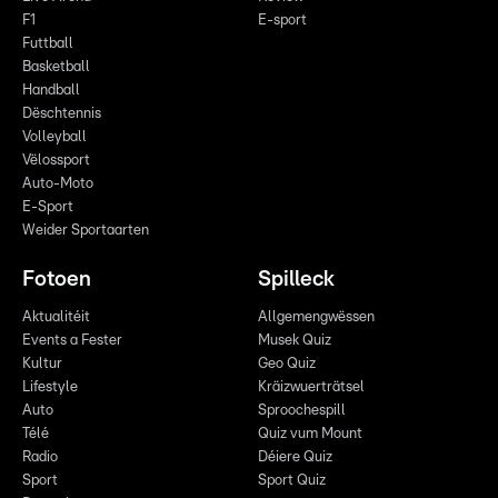
F1
E-sport
Futtball
Basketball
Handball
Dëschtennis
Volleyball
Vëlossport
Auto-Moto
E-Sport
Weider Sportaarten
Fotoen
Spilleck
Aktualitéit
Allgemengwëssen
Events a Fester
Musek Quiz
Kultur
Geo Quiz
Lifestyle
Kräizwuerträtsel
Auto
Sproochespill
Télé
Quiz vum Mount
Radio
Déiere Quiz
Sport
Sport Quiz