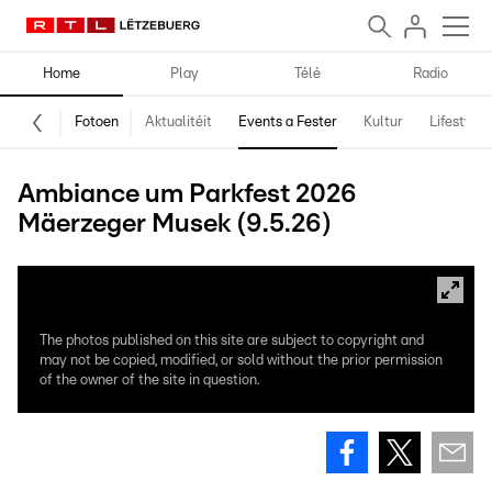
Home
Play
Télé
Radio
Fotoen
Aktualitéit
Events a Fester
Kultur
Lifestyle
Ambiance um Parkfest 2026
Mäerzeger Musek (9.5.26)
The photos published on this site are subject to copyright and
may not be copied, modified, or sold without the prior permission
of the owner of the site in question.