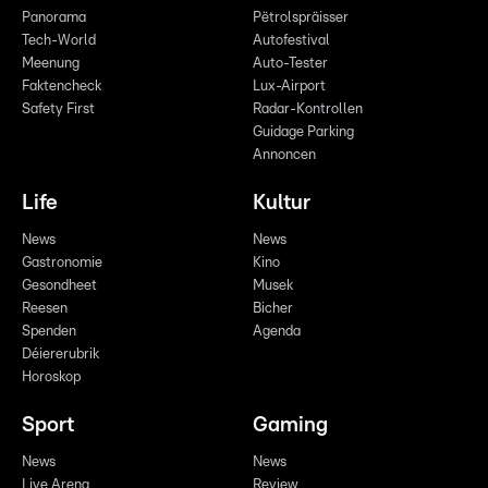
Panorama
Pëtrolspräisser
Tech-World
Autofestival
Meenung
Auto-Tester
Faktencheck
Lux-Airport
Safety First
Radar-Kontrollen
Guidage Parking
Annoncen
Life
Kultur
News
News
Gastronomie
Kino
Gesondheet
Musek
Reesen
Bicher
Spenden
Agenda
Déiererubrik
Horoskop
Sport
Gaming
News
News
Live Arena
Review