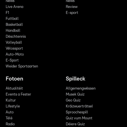
News
News
Live Arena
Review
F1
E-sport
Futtball
Basketball
Handball
Dëschtennis
Volleyball
Vëlossport
Auto-Moto
E-Sport
Weider Sportaarten
Fotoen
Spilleck
Aktualitéit
Allgemengwëssen
Events a Fester
Musek Quiz
Kultur
Geo Quiz
Lifestyle
Kräizwuerträtsel
Auto
Sproochespill
Télé
Quiz vum Mount
Radio
Déiere Quiz