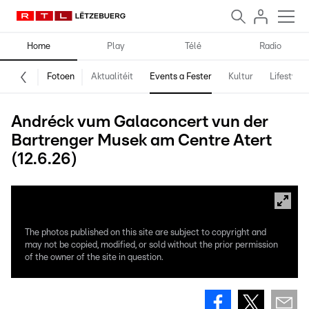
Home
Play
Télé
Radio
Fotoen
Aktualitéit
Events a Fester
Kultur
Lifestyle
Andréck vum Galaconcert vun der
Bartrenger Musek am Centre Atert
(12.6.26)
The photos published on this site are subject to copyright and
may not be copied, modified, or sold without the prior permission
of the owner of the site in question.