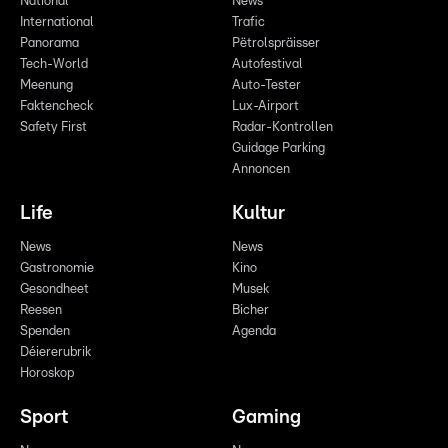
National
News
International
Trafic
Panorama
Pëtrolspräisser
Tech-World
Autofestival
Meenung
Auto-Tester
Faktencheck
Lux-Airport
Safety First
Radar-Kontrollen
Guidage Parking
Annoncen
Life
Kultur
News
News
Gastronomie
Kino
Gesondheet
Musek
Reesen
Bicher
Spenden
Agenda
Déiererubrik
Horoskop
Sport
Gaming