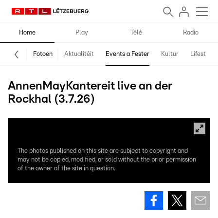
Home
Play
Télé
Radio
Fotoen
Aktualitéit
Events a Fester
Kultur
Lifestyle
AnnenMayKantereit live an der
Rockhal (3.7.26)
The photos published on this site are subject to copyright and
may not be copied, modified, or sold without the prior permission
of the owner of the site in question.