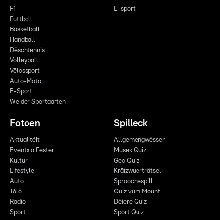
F1
E-sport
Futtball
Basketball
Handball
Dëschtennis
Volleyball
Vëlossport
Auto-Moto
E-Sport
Weider Sportaarten
Fotoen
Spilleck
Aktualitéit
Allgemengwëssen
Events a Fester
Musek Quiz
Kultur
Geo Quiz
Lifestyle
Kräizwuerträtsel
Auto
Sproochespill
Télé
Quiz vum Mount
Radio
Déiere Quiz
Sport
Sport Quiz