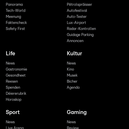
Panorama
Pëtrolspräisser
Tech-World
Autofestival
Meenung
Auto-Tester
Faktencheck
Lux-Airport
Safety First
Radar-Kontrollen
Guidage Parking
Annoncen
Life
Kultur
News
News
Gastronomie
Kino
Gesondheet
Musek
Reesen
Bicher
Spenden
Agenda
Déiererubrik
Horoskop
Sport
Gaming
News
News
Live Arena
Review