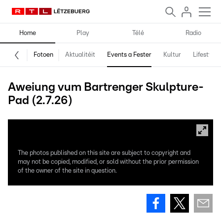
Home
Play
Télé
Radio
Fotoen
Aktualitéit
Events a Fester
Kultur
Lifestyle
Aweiung vum Bartrenger Skulpture-
Pad (2.7.26)
The photos published on this site are subject to copyright and
may not be copied, modified, or sold without the prior permission
of the owner of the site in question.