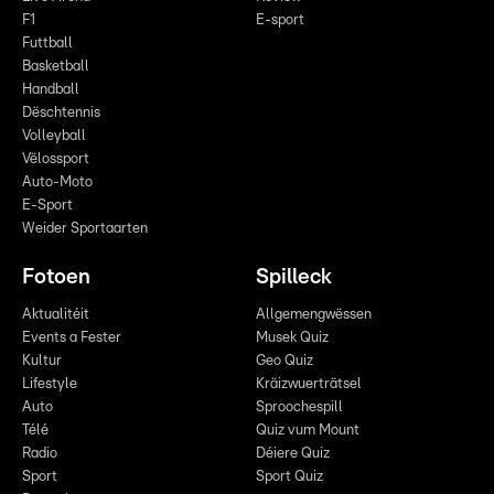
F1
E-sport
Futtball
Basketball
Handball
Dëschtennis
Volleyball
Vëlossport
Auto-Moto
E-Sport
Weider Sportaarten
Fotoen
Spilleck
Aktualitéit
Allgemengwëssen
Events a Fester
Musek Quiz
Kultur
Geo Quiz
Lifestyle
Kräizwuerträtsel
Auto
Sproochespill
Télé
Quiz vum Mount
Radio
Déiere Quiz
Sport
Sport Quiz