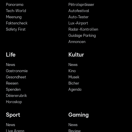
Panorama
Pëtrolspräisser
Tech-World
Autofestival
Meenung
Auto-Tester
Faktencheck
Lux-Airport
Safety First
Radar-Kontrollen
Guidage Parking
Annoncen
Life
Kultur
News
News
Gastronomie
Kino
Gesondheet
Musek
Reesen
Bicher
Spenden
Agenda
Déiererubrik
Horoskop
Sport
Gaming
News
News
Live Arena
Review