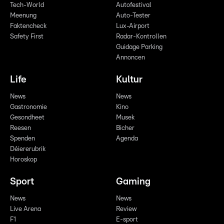
Tech-World
Autofestival
Meenung
Auto-Tester
Faktencheck
Lux-Airport
Safety First
Radar-Kontrollen
Guidage Parking
Annoncen
Life
Kultur
News
News
Gastronomie
Kino
Gesondheet
Musek
Reesen
Bicher
Spenden
Agenda
Déiererubrik
Horoskop
Sport
Gaming
News
News
Live Arena
Review
F1
E-sport