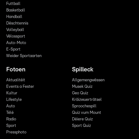
Futtball
Basketball
Handball
Dëschtennis
Volleyball
Vëlossport
Auto-Moto
E-Sport
Weider Sportaarten
Fotoen
Spilleck
Aktualitéit
Allgemengwëssen
Events a Fester
Musek Quiz
Kultur
Geo Quiz
Lifestyle
Kräizwuerträtsel
Auto
Sproochespill
Télé
Quiz vum Mount
Radio
Déiere Quiz
Sport
Sport Quiz
Pressphoto