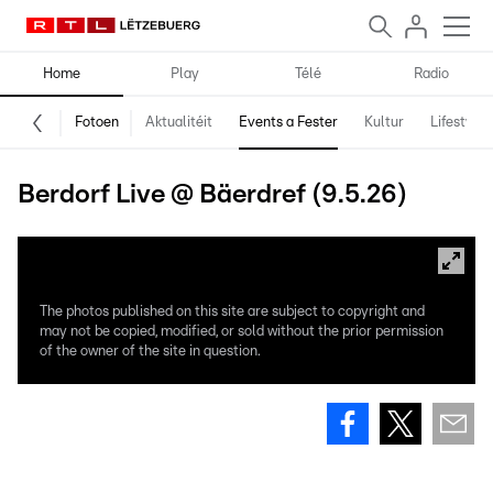
Home
Play
Télé
Radio
Fotoen
Aktualitéit
Events a Fester
Kultur
Lifestyle
Berdorf Live @ Bäerdref (9.5.26)
The photos published on this site are subject to copyright and
may not be copied, modified, or sold without the prior permission
of the owner of the site in question.