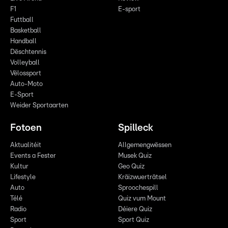
F1
E-sport
Futtball
Basketball
Handball
Dëschtennis
Volleyball
Vëlossport
Auto-Moto
E-Sport
Weider Sportaarten
Fotoen
Spilleck
Aktualitéit
Allgemengwëssen
Events a Fester
Musek Quiz
Kultur
Geo Quiz
Lifestyle
Kräizwuerträtsel
Auto
Sproochespill
Télé
Quiz vum Mount
Radio
Déiere Quiz
Sport
Sport Quiz