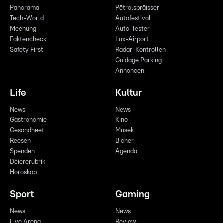
Panorama
Pëtrolspräisser
Tech-World
Autofestival
Meenung
Auto-Tester
Faktencheck
Lux-Airport
Safety First
Radar-Kontrollen
Guidage Parking
Annoncen
Life
Kultur
News
News
Gastronomie
Kino
Gesondheet
Musek
Reesen
Bicher
Spenden
Agenda
Déiererubrik
Horoskop
Sport
Gaming
News
News
Live Arena
Review