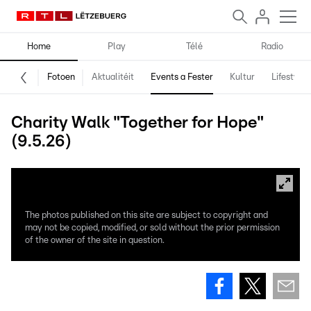
Home
Play
Télé
Radio
Fotoen
Aktualitéit
Events a Fester
Kultur
Lifestyle
Charity Walk "Together for Hope"
(9.5.26)
The photos published on this site are subject to copyright and
may not be copied, modified, or sold without the prior permission
of the owner of the site in question.