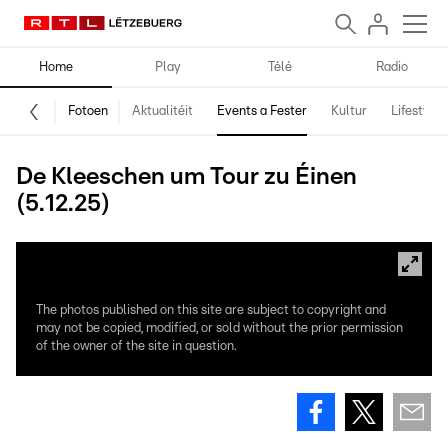
Home
Play
Télé
Radio
Fotoen
Aktualitéit
Events a Fester
Kultur
Lifestyle
De Kleeschen um Tour zu Éinen
(5.12.25)
The photos published on this site are subject to copyright and
may not be copied, modified, or sold without the prior permission
of the owner of the site in question.