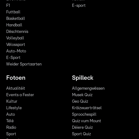
F1
E-sport
Futtball
Basketball
Handball
Dëschtennis
Volleyball
Vëlossport
Auto-Moto
E-Sport
Weider Sportaarten
Fotoen
Spilleck
Aktualitéit
Allgemengwëssen
Events a Fester
Musek Quiz
Kultur
Geo Quiz
Lifestyle
Kräizwuerträtsel
Auto
Sproochespill
Télé
Quiz vum Mount
Radio
Déiere Quiz
Sport
Sport Quiz