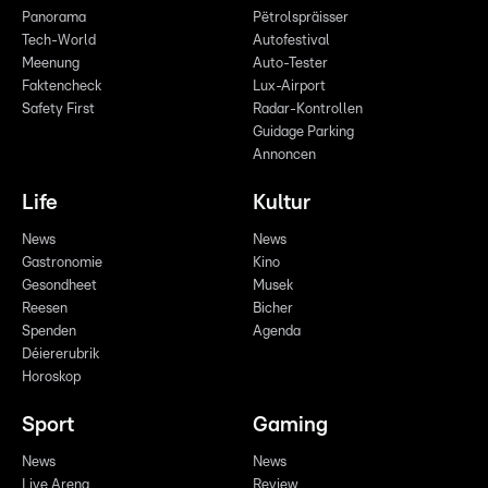
Panorama
Pëtrolspräisser
Tech-World
Autofestival
Meenung
Auto-Tester
Faktencheck
Lux-Airport
Safety First
Radar-Kontrollen
Guidage Parking
Annoncen
Life
Kultur
News
News
Gastronomie
Kino
Gesondheet
Musek
Reesen
Bicher
Spenden
Agenda
Déiererubrik
Horoskop
Sport
Gaming
News
News
Live Arena
Review