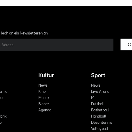
 Iech an eis Newsletteren an :
O
Kultur
Sport
News
News
omie
Kino
Live Arena
eet
Musek
F1
Bicher
Futtball
n
Agenda
Basketball
brik
Handball
p
Dëschtennis
Volleyball