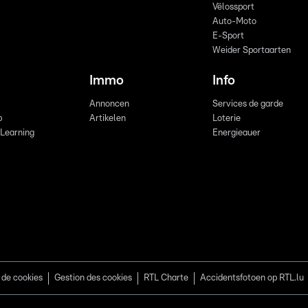
Vëlossport
Auto-Moto
E-Sport
Weider Sportaarten
Immo
Info
Annoncen
Services de garde
b
Artikelen
Loterie
 Learning
Energieauer
 de cookies
Gestion des cookies
RTL Charte
Accidentsfotoen op RTL.lu