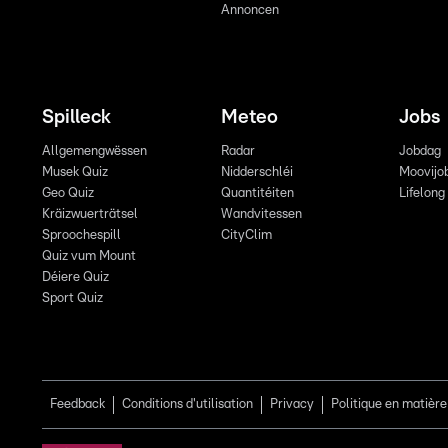
Annoncen
Spilleck
Meteo
Jobs
Allgemengwëssen
Radar
Jobdag
Musek Quiz
Nidderschléi
Moovijo
Geo Quiz
Quantitéiten
Lifelong
Kräizwuerträtsel
Wandvitessen
Sproochespill
CityClim
Quiz vum Mount
Déiere Quiz
Sport Quiz
Feedback
Conditions d'utilisation
Privacy
Politique en matière