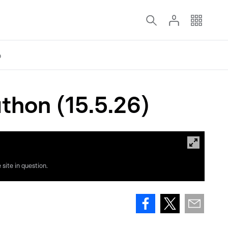
o
thon (15.5.26)
site in question.