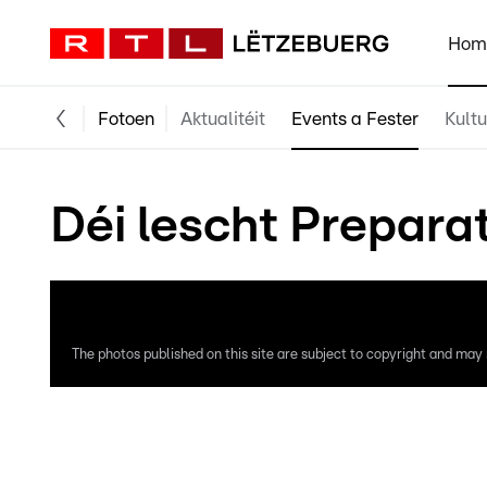
Hom
Fotoen
Aktualitéit
Events a Fester
Kultu
Déi lescht Prepara
The photos published on this site are subject to copyright and may n