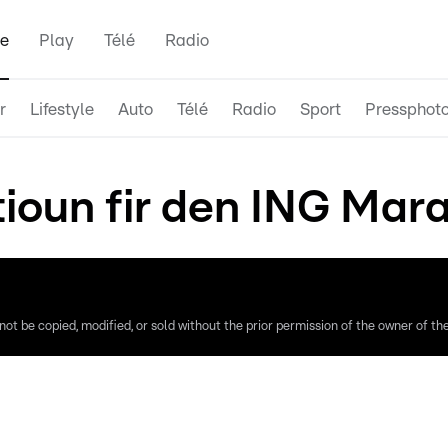
e
Play
Télé
Radio
r
Lifestyle
Auto
Télé
Radio
Sport
Pressphot
tioun fir den ING Mara
ot be copied, modified, or sold without the prior permission of the owner of the 