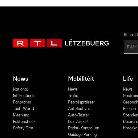
Schreift
News
Mobilitéit
Life
National
News
News
International
Trafic
Gastron
Panorama
Pëtrolspräisser
Gesondh
Tech-World
Autofestival
Reesen
Meenung
Auto-Tester
Spende
Faktencheck
Lux-Airport
Déiereru
Safety First
Radar-Kontrollen
Horosko
Guidage Parking