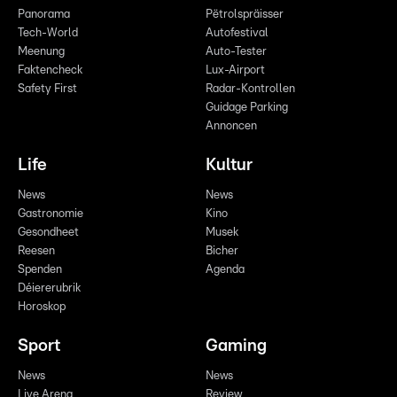
Panorama
Pëtrolspräisser
Tech-World
Autofestival
Meenung
Auto-Tester
Faktencheck
Lux-Airport
Safety First
Radar-Kontrollen
Guidage Parking
Annoncen
Life
Kultur
News
News
Gastronomie
Kino
Gesondheet
Musek
Reesen
Bicher
Spenden
Agenda
Déiererubrik
Horoskop
Sport
Gaming
News
News
Live Arena
Review