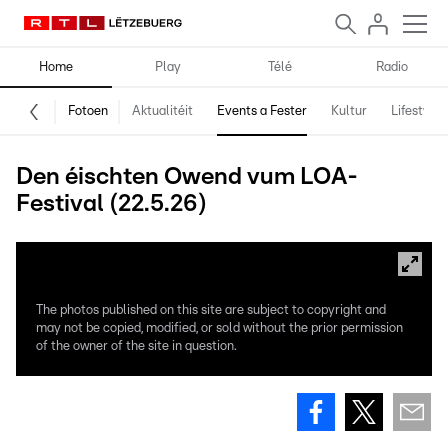
Home
Play
Télé
Radio
Fotoen
Aktualitéit
Events a Fester
Kultur
Lifestyle
Den éischten Owend vum LOA-
Festival (22.5.26)
The photos published on this site are subject to copyright and
may not be copied, modified, or sold without the prior permission
of the owner of the site in question.