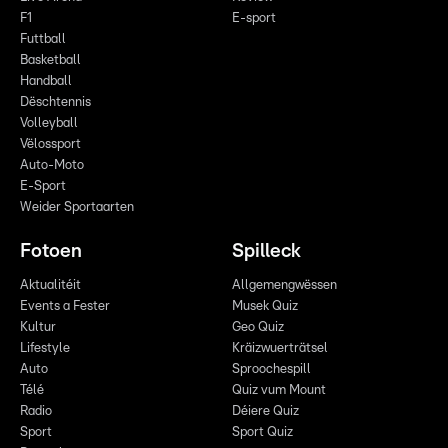
F1
E-sport
Futtball
Basketball
Handball
Dëschtennis
Volleyball
Vëlossport
Auto-Moto
E-Sport
Weider Sportaarten
Fotoen
Spilleck
Aktualitéit
Allgemengwëssen
Events a Fester
Musek Quiz
Kultur
Geo Quiz
Lifestyle
Kräizwuerträtsel
Auto
Sproochespill
Télé
Quiz vum Mount
Radio
Déiere Quiz
Sport
Sport Quiz