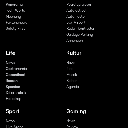
Panorama
Pëtrolspräisser
Tech-World
Autofestival
Meenung
Auto-Tester
Faktencheck
Lux-Airport
Safety First
Radar-Kontrollen
Guidage Parking
Annoncen
Life
Kultur
News
News
Gastronomie
Kino
Gesondheet
Musek
Reesen
Bicher
Spenden
Agenda
Déiererubrik
Horoskop
Sport
Gaming
News
News
Live Arena
Review