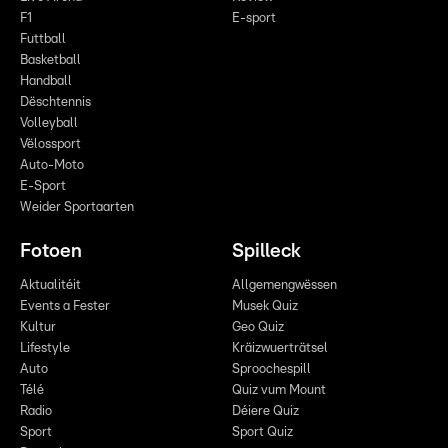
F1
E-sport
Futtball
Basketball
Handball
Dëschtennis
Volleyball
Vëlossport
Auto-Moto
E-Sport
Weider Sportaarten
Fotoen
Spilleck
Aktualitéit
Allgemengwëssen
Events a Fester
Musek Quiz
Kultur
Geo Quiz
Lifestyle
Kräizwuerträtsel
Auto
Sproochespill
Télé
Quiz vum Mount
Radio
Déiere Quiz
Sport
Sport Quiz