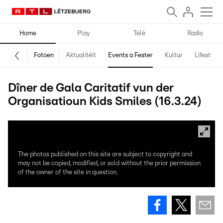
Home
Play
Télé
Radio
Fotoen
Aktualitéit
Events a Fester
Kultur
Lifestyle
Dîner de Gala Caritatif vun der
Organisatioun Kids Smiles (16.3.24)
The photos published on this site are subject to copyright and
may not be copied, modified, or sold without the prior permission
of the owner of the site in question.