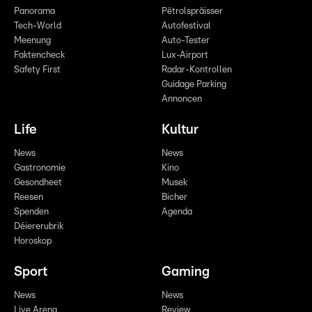
Panorama
Pëtrolspräisser
Tech-World
Autofestival
Meenung
Auto-Tester
Faktencheck
Lux-Airport
Safety First
Radar-Kontrollen
Guidage Parking
Annoncen
Life
Kultur
News
News
Gastronomie
Kino
Gesondheet
Musek
Reesen
Bicher
Spenden
Agenda
Déiererubrik
Horoskop
Sport
Gaming
News
News
Live Arena
Review