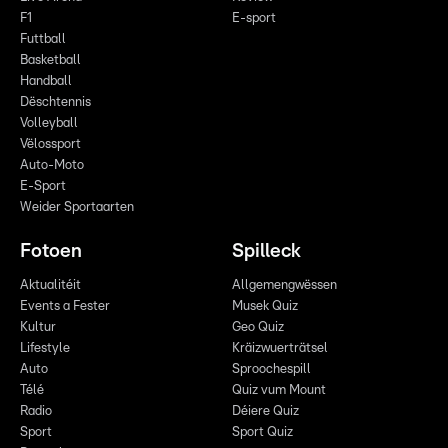
F1
E-sport
Futtball
Basketball
Handball
Dëschtennis
Volleyball
Vëlossport
Auto-Moto
E-Sport
Weider Sportaarten
Fotoen
Spilleck
Aktualitéit
Allgemengwëssen
Events a Fester
Musek Quiz
Kultur
Geo Quiz
Lifestyle
Kräizwuerträtsel
Auto
Sproochespill
Télé
Quiz vum Mount
Radio
Déiere Quiz
Sport
Sport Quiz