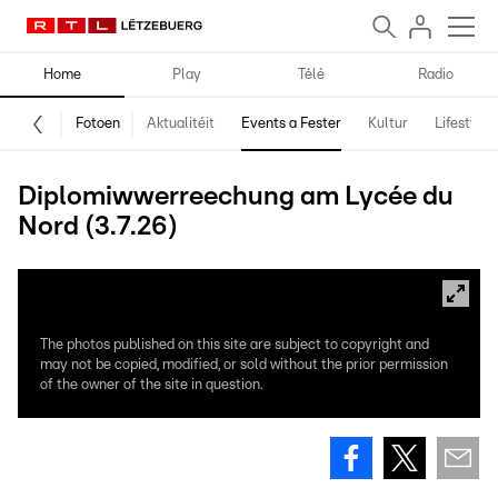
Home
Play
Télé
Radio
Fotoen
Aktualitéit
Events a Fester
Kultur
Lifestyle
Diplomiwwerreechung am Lycée du
Nord (3.7.26)
The photos published on this site are subject to copyright and
may not be copied, modified, or sold without the prior permission
of the owner of the site in question.