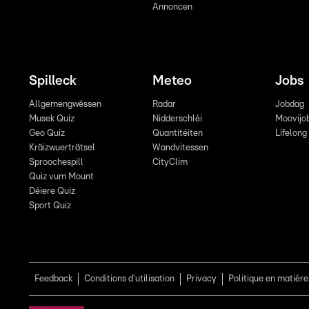
Annoncen
Spilleck
Meteo
Jobs
Allgemengwëssen
Radar
Jobdag
Musek Quiz
Nidderschléi
Moovijo
Geo Quiz
Quantitéiten
Lifelong
Kräizwuerträtsel
Wandvitessen
Sproochespill
CityClim
Quiz vum Mount
Déiere Quiz
Sport Quiz
Feedback
Conditions d'utilisation
Privacy
Politique en matière