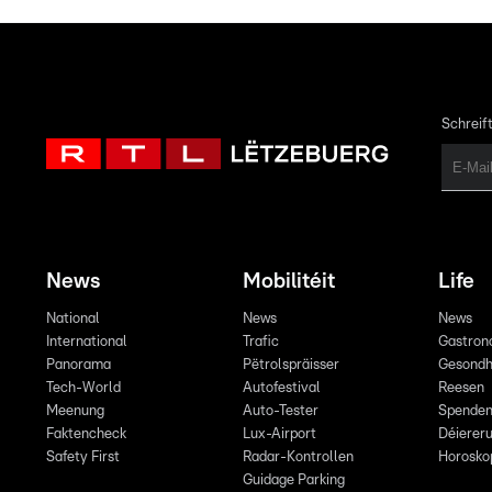
Schreift
News
Mobilitéit
Life
National
News
News
International
Trafic
Gastron
Panorama
Pëtrolspräisser
Gesondh
Tech-World
Autofestival
Reesen
Meenung
Auto-Tester
Spende
Faktencheck
Lux-Airport
Déiereru
Safety First
Radar-Kontrollen
Horosko
Guidage Parking