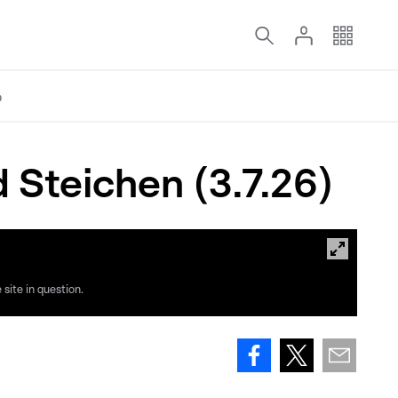
o
Steichen (3.7.26)
site in question.