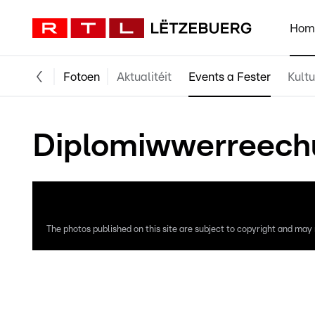
Hom
Fotoen
Aktualitéit
Events a Fester
Kultu
Diplomiwwerreechu
The photos published on this site are subject to copyright and may n