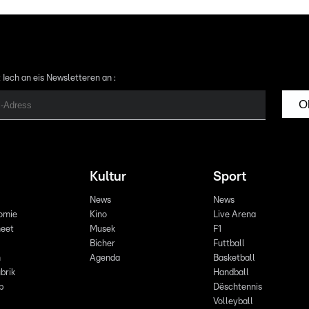
 Iech an eis Newsletteren an :
O
Kultur
Sport
News
News
omie
Kino
Live Arena
eet
Musek
F1
Bicher
Futtball
n
Agenda
Basketball
brik
Handball
p
Dëschtennis
Volleyball