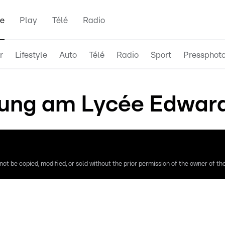
e
Play
Télé
Radio
r
Lifestyle
Auto
Télé
Radio
Sport
Pressphot
ng am Lycée Edward 
ot be copied, modified, or sold without the prior permission of the owner of the 