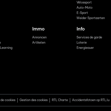
Vëlossport
Auto-Moto
E-Sport
Weider Sportaarten
Immo
Info
Annoncen
Services de garde
b
Artikelen
Loterie
 Learning
Energieauer
 de cookies
Gestion des cookies
RTL Charte
Accidentsfotoen op RTL.lu