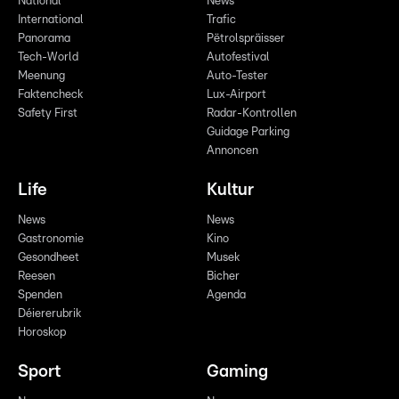
National
News
International
Trafic
Panorama
Pëtrolspräisser
Tech-World
Autofestival
Meenung
Auto-Tester
Faktencheck
Lux-Airport
Safety First
Radar-Kontrollen
Guidage Parking
Annoncen
Life
Kultur
News
News
Gastronomie
Kino
Gesondheet
Musek
Reesen
Bicher
Spenden
Agenda
Déiererubrik
Horoskop
Sport
Gaming