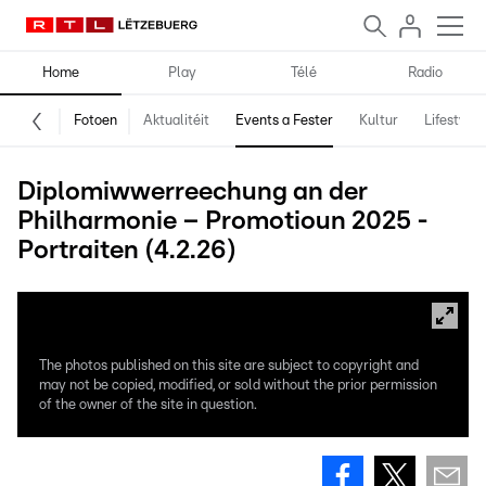
Home
Play
Télé
Radio
Fotoen
Aktualitéit
Events a Fester
Kultur
Lifestyle
Diplomiwwerreechung an der
Philharmonie – Promotioun 2025 -
Portraiten (4.2.26)
The photos published on this site are subject to copyright and
may not be copied, modified, or sold without the prior permission
of the owner of the site in question.