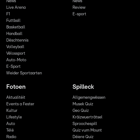
News
News
Live Arena
Review
F1
E-sport
Futtball
Basketball
Handball
Dëschtennis
Volleyball
Vëlossport
Auto-Moto
E-Sport
Weider Sportaarten
Fotoen
Spilleck
Aktualitéit
Allgemengwëssen
Events a Fester
Musek Quiz
Kultur
Geo Quiz
Lifestyle
Kräizwuerträtsel
Auto
Sproochespill
Télé
Quiz vum Mount
Radio
Déiere Quiz