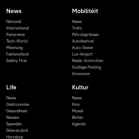
News
Mobilitéit
National
News
International
Trafic
Panorama
Pëtrolspräisser
Tech-World
Autofestival
Meenung
Auto-Tester
Faktencheck
Lux-Airport
Safety First
Radar-Kontrollen
Guidage Parking
Annoncen
Life
Kultur
News
News
Gastronomie
Kino
Gesondheet
Musek
Reesen
Bicher
Spenden
Agenda
Déiererubrik
Horoskop