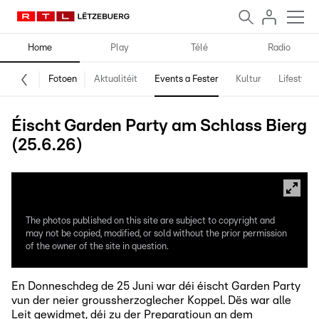
Home
Play
Télé
Radio
Fotoen
Aktualitéit
Events a Fester
Kultur
Lifestyle
Éischt Garden Party am Schlass Bierg
(25.6.26)
The photos published on this site are subject to copyright and
may not be copied, modified, or sold without the prior permission
of the owner of the site in question.
En Donneschdeg de 25 Juni war déi éischt Garden Party
vun der neier groussherzoglecher Koppel. Dës war alle
Leit gewidmet, déi zu der Preparatioun an dem