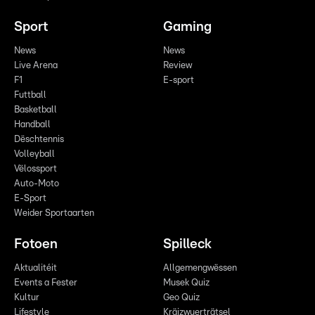
Sport
Gaming
News
News
Live Arena
Review
F1
E-sport
Futtball
Basketball
Handball
Dëschtennis
Volleyball
Vëlossport
Auto-Moto
E-Sport
Weider Sportaarten
Fotoen
Spilleck
Aktualitéit
Allgemengwëssen
Events a Fester
Musek Quiz
Kultur
Geo Quiz
Lifestyle
Kräizwuerträtsel