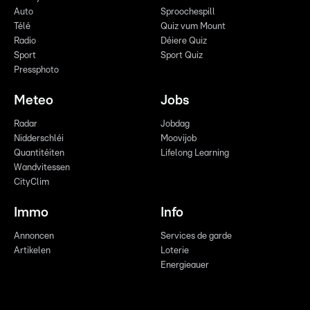
Auto
Sproochespill
Télé
Quiz vum Mount
Radio
Déiere Quiz
Sport
Sport Quiz
Pressphoto
Meteo
Jobs
Radar
Jobdag
Nidderschléi
Moovijob
Quantitéiten
Lifelong Learning
Wandvitessen
CityClim
Immo
Info
Annoncen
Services de garde
Artikelen
Loterie
Energieauer