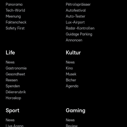
Panorama
Pëtrolspräisser
Tech-World
Autofestival
Meenung
Auto-Tester
Faktencheck
Lux-Airport
Safety First
Radar-Kontrollen
Guidage Parking
Annoncen
Life
Kultur
News
News
Gastronomie
Kino
Gesondheet
Musek
Reesen
Bicher
Spenden
Agenda
Déiererubrik
Horoskop
Sport
Gaming
News
News
Live Arena
Review