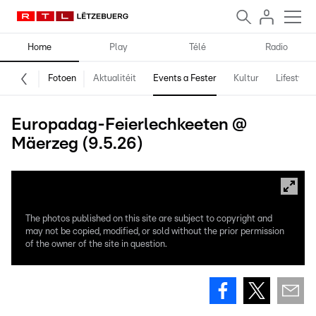
Home
Play
Télé
Radio
Fotoen
Aktualitéit
Events a Fester
Kultur
Lifestyle
Europadag-Feierlechkeeten @
Mäerzeg (9.5.26)
The photos published on this site are subject to copyright and
may not be copied, modified, or sold without the prior permission
of the owner of the site in question.