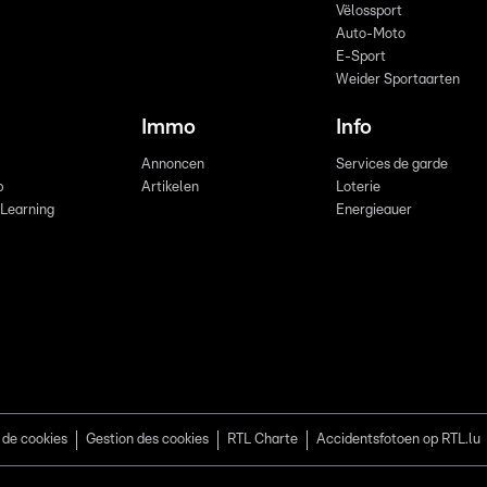
Vëlossport
Auto-Moto
E-Sport
Weider Sportaarten
Immo
Info
Annoncen
Services de garde
b
Artikelen
Loterie
 Learning
Energieauer
 de cookies
Gestion des cookies
RTL Charte
Accidentsfotoen op RTL.lu