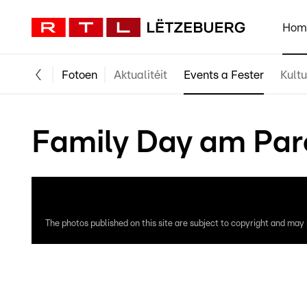
Hom
Fotoen
Aktualitéit
Events a Fester
Kultu
Family Day am Parc
The photos published on this site are subject to copyright and may n