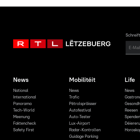
Schreift
News
Mobilitéit
Life
National
News
News
International
Trafic
Gastron
Panorama
Pëtrolspräisser
Gesondh
Tech-World
Autofestival
Reesen
Meenung
Auto-Tester
Spende
Faktencheck
Lux-Airport
Déiereru
Safety First
Radar-Kontrollen
Horosko
Guidage Parking