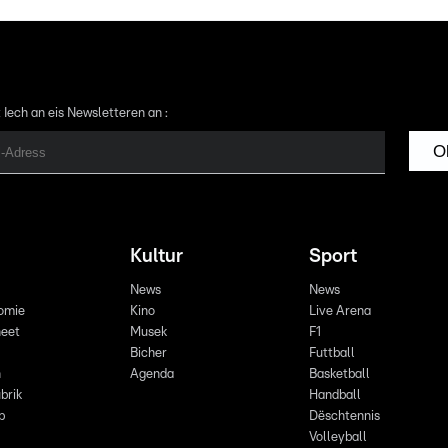
 Iech an eis Newsletteren an :
O
Kultur
Sport
News
News
omie
Kino
Live Arena
eet
Musek
F1
Bicher
Futtball
n
Agenda
Basketball
brik
Handball
p
Dëschtennis
Volleyball