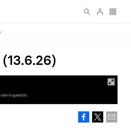
o
(13.6.26)
site in question.