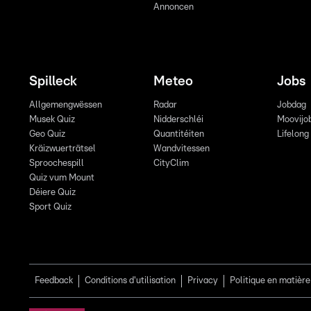
Annoncen
Spilleck
Meteo
Jobs
Allgemengwëssen
Radar
Jobdag
Musek Quiz
Nidderschléi
Moovijo
Geo Quiz
Quantitéiten
Lifelong
Kräizwuerträtsel
Wandvitessen
Sproochespill
CityClim
Quiz vum Mount
Déiere Quiz
Sport Quiz
Feedback
Conditions d'utilisation
Privacy
Politique en matière