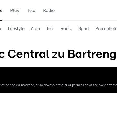
e
Play
Télé
Radio
r
Lifestyle
Auto
Télé
Radio
Sport
Pressphot
 Central zu Bartreng 
ot be copied, modified, or sold without the prior permission of the owner of the 