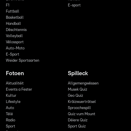
F1
E-sport
Futtball
Basketball
Handball
Dëschtennis
Volleyball
Vëlossport
Auto-Moto
E-Sport
Weider Sportaarten
Fotoen
Spilleck
Aktualitéit
Allgemengwëssen
Events a Fester
Musek Quiz
Kultur
Geo Quiz
Lifestyle
Kräizwuerträtsel
Auto
Sproochespill
Télé
Quiz vum Mount
Radio
Déiere Quiz
Sport
Sport Quiz