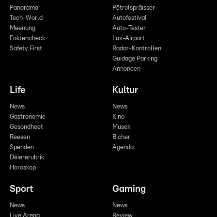
Panorama
Pëtrolspräisser
Tech-World
Autofestival
Meenung
Auto-Tester
Faktencheck
Lux-Airport
Safety First
Radar-Kontrollen
Guidage Parking
Annoncen
Life
Kultur
News
News
Gastronomie
Kino
Gesondheet
Musek
Reesen
Bicher
Spenden
Agenda
Déiererubrik
Horoskop
Sport
Gaming
News
News
Live Arena
Review