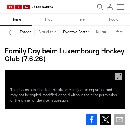
Home
Play
Télé
Radio
Fotoen
Aktualitéit
Events a Fester
Kultur
Lifestyle
Family Day beim Luxembourg Hockey
Club (7.6.26)
The photos published on this site are subject to copyright and
may not be copied, modified, or sold without the prior permission
of the owner of the site in question.