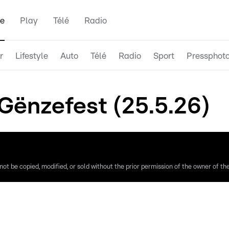
e
Play
Télé
Radio
r
Lifestyle
Auto
Télé
Radio
Sport
Pressphot
Gënzefest (25.5.26)
ot be copied, modified, or sold without the prior permission of the owner of the 