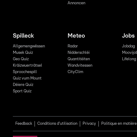
Annoncen
Spilleck
Meteo
Jobs
Allgemengwëssen
Radar
Jobdag
Musek Quiz
Nidderschléi
Moovijo
Geo Quiz
Quantitéiten
Lifelong
Kräizwuerträtsel
Wandvitessen
Sproochespill
CityClim
Quiz vum Mount
Déiere Quiz
Sport Quiz
Feedback
Conditions d'utilisation
Privacy
Politique en matière