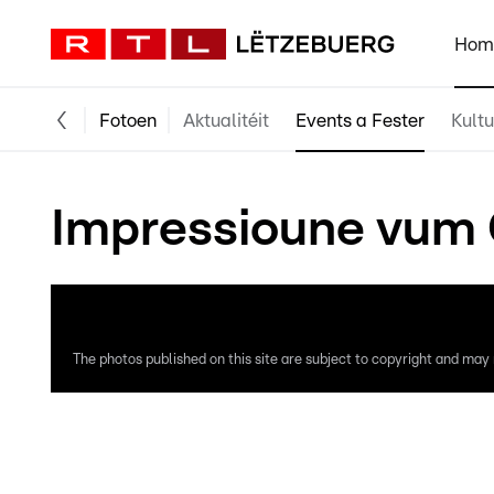
Hom
Fotoen
Aktualitéit
Events a Fester
Kultu
Impressioune vum 
The photos published on this site are subject to copyright and may n