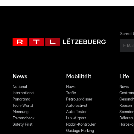
Schreift
News
Mobilitéit
Life
National
News
News
International
Trafic
Gastron
Panorama
Pëtrolspräisser
Gesondh
Tech-World
Autofestival
Reesen
Meenung
Auto-Tester
Spende
Faktencheck
Lux-Airport
Déiereru
Safety First
Radar-Kontrollen
Horosko
Guidage Parking