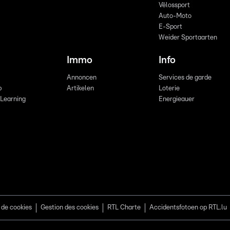
Vëlossport
Auto-Moto
E-Sport
Weider Sportaarten
Immo
Info
Annoncen
Services de garde
b
Artikelen
Loterie
 Learning
Energieauer
 de cookies
Gestion des cookies
RTL Charte
Accidentsfotoen op RTL.lu