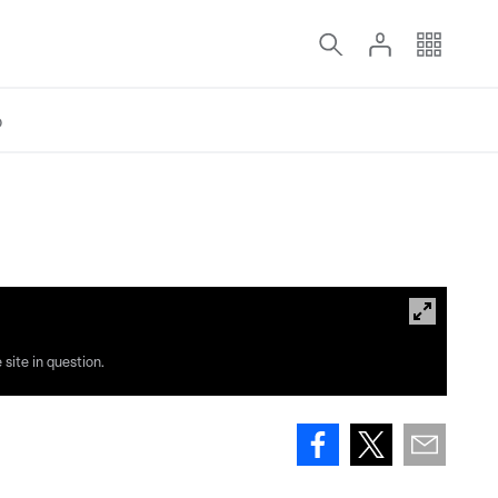
o
site in question.