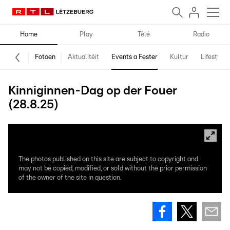
Home
Play
Télé
Radio
Fotoen
Aktualitéit
Events a Fester
Kultur
Lifestyle
Kinniginnen-Dag op der Fouer
(28.8.25)
The photos published on this site are subject to copyright and
may not be copied, modified, or sold without the prior permission
of the owner of the site in question.