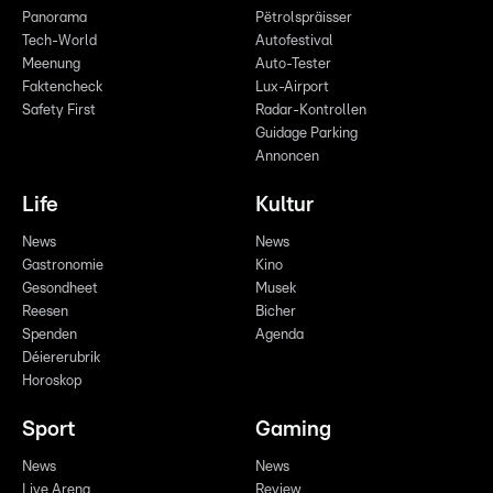
Panorama
Pëtrolspräisser
Tech-World
Autofestival
Meenung
Auto-Tester
Faktencheck
Lux-Airport
Safety First
Radar-Kontrollen
Guidage Parking
Annoncen
Life
Kultur
News
News
Gastronomie
Kino
Gesondheet
Musek
Reesen
Bicher
Spenden
Agenda
Déiererubrik
Horoskop
Sport
Gaming
News
News
Live Arena
Review