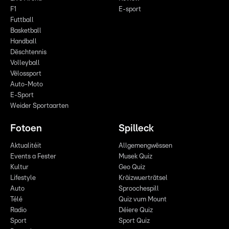
F1
E-sport
Futtball
Basketball
Handball
Dëschtennis
Volleyball
Vëlossport
Auto-Moto
E-Sport
Weider Sportaarten
Fotoen
Spilleck
Aktualitéit
Allgemengwëssen
Events a Fester
Musek Quiz
Kultur
Geo Quiz
Lifestyle
Kräizwuerträtsel
Auto
Sproochespill
Télé
Quiz vum Mount
Radio
Déiere Quiz
Sport
Sport Quiz