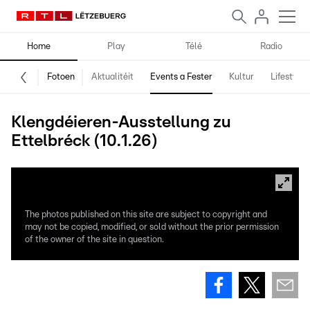
Home
Play
Télé
Radio
Fotoen
Aktualitéit
Events a Fester
Kultur
Lifestyle
Klengdéieren-Ausstellung zu
Ettelbréck (10.1.26)
The photos published on this site are subject to copyright and
may not be copied, modified, or sold without the prior permission
of the owner of the site in question.