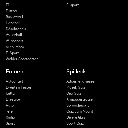
F1
E-sport
Futtball
Basketball
Handball
Dëschtennis
Volleyball
Vëlossport
Auto-Moto
E-Sport
Weider Sportaarten
Fotoen
Spilleck
Aktualitéit
Allgemengwëssen
Events a Fester
Musek Quiz
Kultur
Geo Quiz
Lifestyle
Kräizwuerträtsel
Auto
Sproochespill
Télé
Quiz vum Mount
Radio
Déiere Quiz
Sport
Sport Quiz