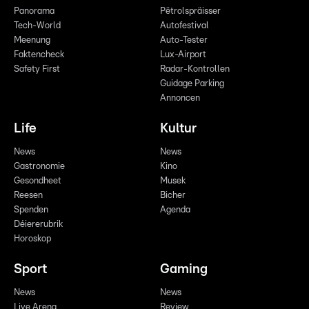
Panorama
Pëtrolspräisser
Tech-World
Autofestival
Meenung
Auto-Tester
Faktencheck
Lux-Airport
Safety First
Radar-Kontrollen
Guidage Parking
Annoncen
Life
Kultur
News
News
Gastronomie
Kino
Gesondheet
Musek
Reesen
Bicher
Spenden
Agenda
Déiererubrik
Horoskop
Sport
Gaming
News
News
Live Arena
Review