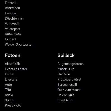
Futtball
Basketball
Handball
Dëschtennis
Volleyball
Vëlossport
Auto-Moto
E-Sport
Weider Sportaarten
Fotoen
Spilleck
Aktualitéit
Allgemengwëssen
Events a Fester
Musek Quiz
Kultur
Geo Quiz
Lifestyle
Kräizwuerträtsel
Auto
Sproochespill
Télé
Quiz vum Mount
Radio
Déiere Quiz
Sport
Sport Quiz
Pressphoto