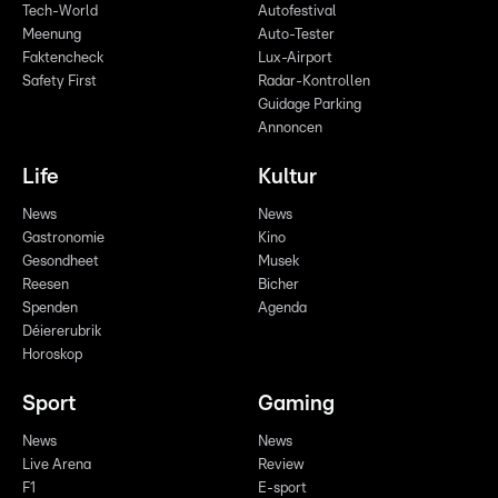
Tech-World
Autofestival
Meenung
Auto-Tester
Faktencheck
Lux-Airport
Safety First
Radar-Kontrollen
Guidage Parking
Annoncen
Life
Kultur
News
News
Gastronomie
Kino
Gesondheet
Musek
Reesen
Bicher
Spenden
Agenda
Déiererubrik
Horoskop
Sport
Gaming
News
News
Live Arena
Review
F1
E-sport