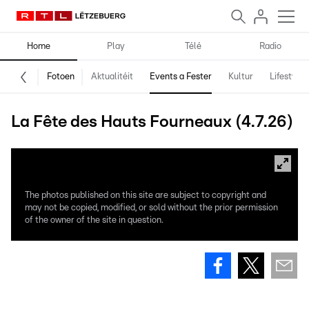
Home
Play
Télé
Radio
Fotoen
Aktualitéit
Events a Fester
Kultur
Lifestyle
La Fête des Hauts Fourneaux (4.7.26)
The photos published on this site are subject to copyright and
may not be copied, modified, or sold without the prior permission
of the owner of the site in question.