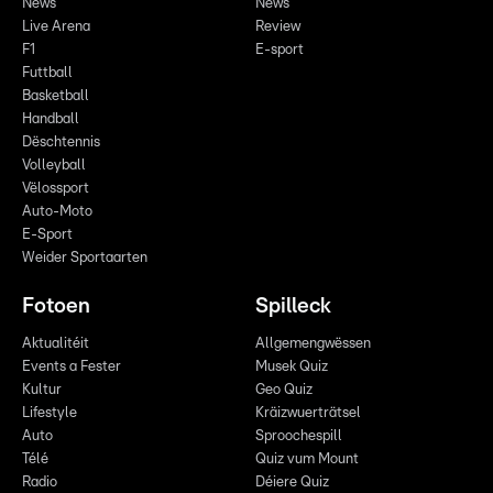
News
News
Live Arena
Review
F1
E-sport
Futtball
Basketball
Handball
Dëschtennis
Volleyball
Vëlossport
Auto-Moto
E-Sport
Weider Sportaarten
Fotoen
Spilleck
Aktualitéit
Allgemengwëssen
Events a Fester
Musek Quiz
Kultur
Geo Quiz
Lifestyle
Kräizwuerträtsel
Auto
Sproochespill
Télé
Quiz vum Mount
Radio
Déiere Quiz