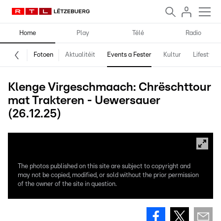
Home
Play
Télé
Radio
Fotoen
Aktualitéit
Events a Fester
Kultur
Lifestyle
Klenge Virgeschmaach: Chrëschttour
mat Trakteren - Uewersauer
(26.12.25)
The photos published on this site are subject to copyright and
may not be copied, modified, or sold without the prior permission
of the owner of the site in question.