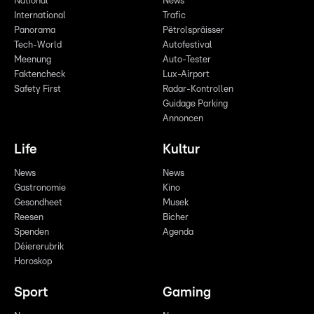
National
News
International
Trafic
Panorama
Pëtrolspräisser
Tech-World
Autofestival
Meenung
Auto-Tester
Faktencheck
Lux-Airport
Safety First
Radar-Kontrollen
Guidage Parking
Annoncen
Life
Kultur
News
News
Gastronomie
Kino
Gesondheet
Musek
Reesen
Bicher
Spenden
Agenda
Déiererubrik
Horoskop
Sport
Gaming