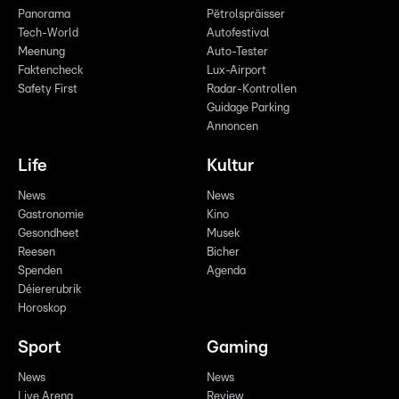
Panorama
Pëtrolspräisser
Tech-World
Autofestival
Meenung
Auto-Tester
Faktencheck
Lux-Airport
Safety First
Radar-Kontrollen
Guidage Parking
Annoncen
Life
Kultur
News
News
Gastronomie
Kino
Gesondheet
Musek
Reesen
Bicher
Spenden
Agenda
Déiererubrik
Horoskop
Sport
Gaming
News
News
Live Arena
Review