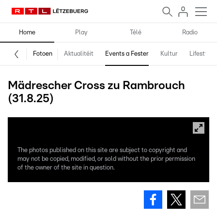
Home
Play
Télé
Radio
Fotoen
Aktualitéit
Events a Fester
Kultur
Lifestyle
Mädrescher Cross zu Rambrouch
(31.8.25)
The photos published on this site are subject to copyright and
may not be copied, modified, or sold without the prior permission
of the owner of the site in question.