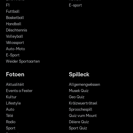
F1
E-sport
Futtball
Basketball
Handball
Dëschtennis
Volleyball
Vëlossport
Auto-Moto
E-Sport
Weider Sportaarten
Fotoen
Spilleck
Aktualitéit
Allgemengwëssen
Events a Fester
Musek Quiz
Kultur
Geo Quiz
Lifestyle
Kräizwuerträtsel
Auto
Sproochespill
Télé
Quiz vum Mount
Radio
Déiere Quiz
Sport
Sport Quiz