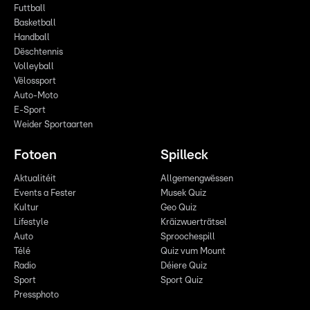
Futtball
Basketball
Handball
Dëschtennis
Volleyball
Vëlossport
Auto-Moto
E-Sport
Weider Sportaarten
Fotoen
Spilleck
Aktualitéit
Allgemengwëssen
Events a Fester
Musek Quiz
Kultur
Geo Quiz
Lifestyle
Kräizwuerträtsel
Auto
Sproochespill
Télé
Quiz vum Mount
Radio
Déiere Quiz
Sport
Sport Quiz
Pressphoto