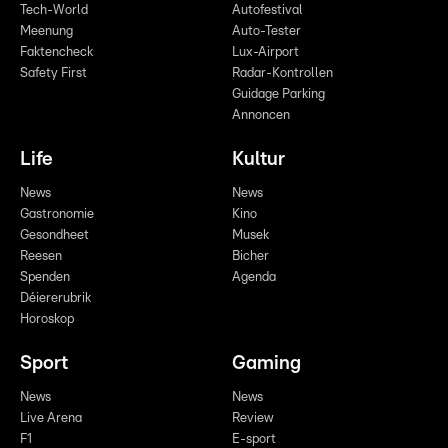
Tech-World
Autofestival
Meenung
Auto-Tester
Faktencheck
Lux-Airport
Safety First
Radar-Kontrollen
Guidage Parking
Annoncen
Life
Kultur
News
News
Gastronomie
Kino
Gesondheet
Musek
Reesen
Bicher
Spenden
Agenda
Déiererubrik
Horoskop
Sport
Gaming
News
News
Live Arena
Review
F1
E-sport