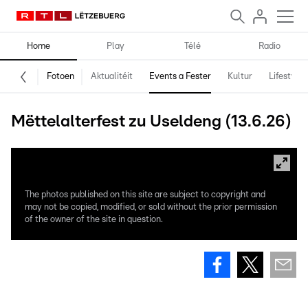
Home
Play
Télé
Radio
Fotoen
Aktualitéit
Events a Fester
Kultur
Lifestyle
Mëttelalterfest zu Useldeng (13.6.26)
The photos published on this site are subject to copyright and
may not be copied, modified, or sold without the prior permission
of the owner of the site in question.