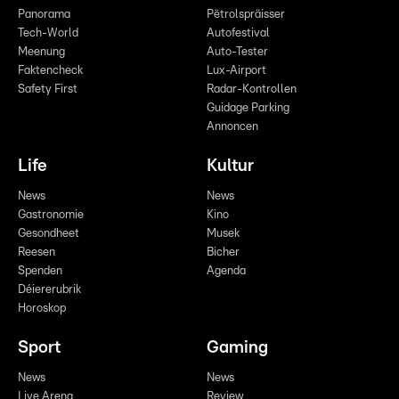
Panorama
Pëtrolspräisser
Tech-World
Autofestival
Meenung
Auto-Tester
Faktencheck
Lux-Airport
Safety First
Radar-Kontrollen
Guidage Parking
Annoncen
Life
Kultur
News
News
Gastronomie
Kino
Gesondheet
Musek
Reesen
Bicher
Spenden
Agenda
Déiererubrik
Horoskop
Sport
Gaming
News
News
Live Arena
Review