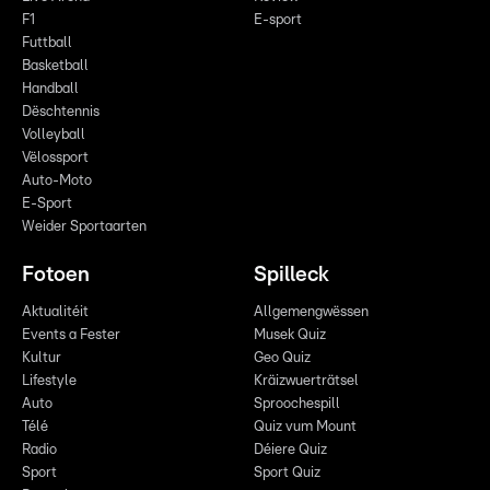
F1
E-sport
Futtball
Basketball
Handball
Dëschtennis
Volleyball
Vëlossport
Auto-Moto
E-Sport
Weider Sportaarten
Fotoen
Spilleck
Aktualitéit
Allgemengwëssen
Events a Fester
Musek Quiz
Kultur
Geo Quiz
Lifestyle
Kräizwuerträtsel
Auto
Sproochespill
Télé
Quiz vum Mount
Radio
Déiere Quiz
Sport
Sport Quiz