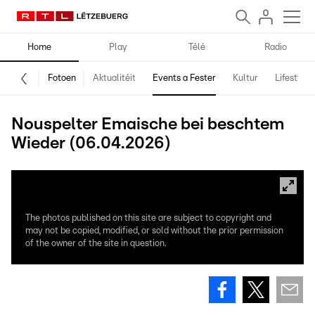
Home
Play
Télé
Radio
Fotoen
Aktualitéit
Events a Fester
Kultur
Lifestyle
Nouspelter Emaische bei beschtem
Wieder (06.04.2026)
The photos published on this site are subject to copyright and
may not be copied, modified, or sold without the prior permission
of the owner of the site in question.